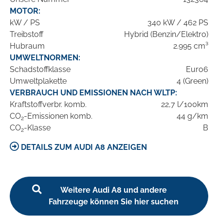
MOTOR:
kW / PS
340 kW / 462 PS
Treibstoff
Hybrid (Benzin/Elektro)
Hubraum
2.995 cm³
UMWELTNORMEN:
Schadstoffklasse
Euro6
Umweltplakette
4 (Green)
VERBRAUCH UND EMISSIONEN NACH WLTP:
Kraftstoffverbr. komb.
22,7 l/100km
CO
-Emissionen komb.
44 g/km
2
CO
-Klasse
B
2
DETAILS ZUM AUDI A8 ANZEIGEN
Weitere Audi A8 und andere
Fahrzeuge können Sie hier suchen