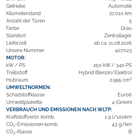
Getriebe
Automatik
Kilometerstand
27.010 km
Anzahl der Türen
5
Farbe
Grau
Standort
Zentrallager
Lieferzeit
ab ca. 11.08.2026
Unsere Nummer
407023
MOTOR:
kW / PS
250 kW / 340 PS
Treibstoff
Hybrid (Benzin/Elektro)
Hubraum
2.995 cm³
UMWELTNORMEN:
Schadstoffklasse
Euro6
Umweltplakette
4 (Green)
VERBRAUCH UND EMISSIONEN NACH WLTP:
Kraftstoffverbr. komb.
1,9 l/100km
CO
-Emissionen komb.
43 g/km
2
CO
-Klasse
B
2