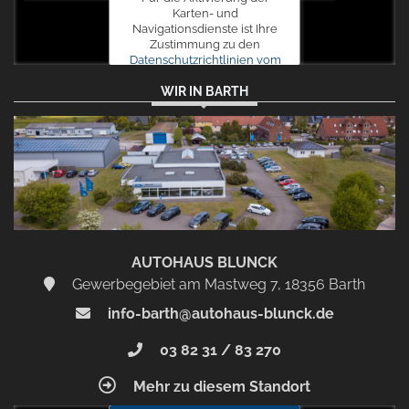
Karten- und
Navigationsdienste ist Ihre
Zustimmung zu den
Datenschutzrichtlinien vom
Drittanbieter Google LLC
WIR IN BARTH
erforderlich.
Zustimmen
und
aktivieren
AUTOHAUS BLUNCK
Gewerbegebiet am Mastweg 7, 18356 Barth
info-barth@autohaus-blunck.de
03 82 31 / 83 270
Mehr zu diesem Standort