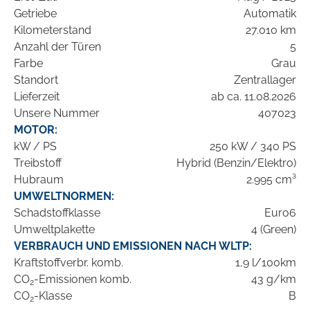
Getriebe
Automatik
Kilometerstand
27.010 km
Anzahl der Türen
5
Farbe
Grau
Standort
Zentrallager
Lieferzeit
ab ca. 11.08.2026
Unsere Nummer
407023
MOTOR:
kW / PS
250 kW / 340 PS
Treibstoff
Hybrid (Benzin/Elektro)
Hubraum
2.995 cm³
UMWELTNORMEN:
Schadstoffklasse
Euro6
Umweltplakette
4 (Green)
VERBRAUCH UND EMISSIONEN NACH WLTP:
Kraftstoffverbr. komb.
1,9 l/100km
CO
-Emissionen komb.
43 g/km
2
CO
-Klasse
B
2