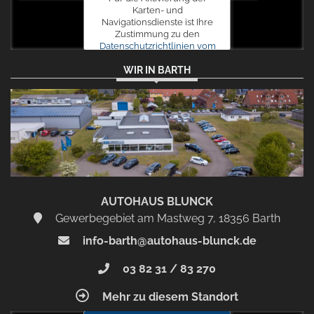
Karten- und
Navigationsdienste ist Ihre
Zustimmung zu den
Datenschutzrichtlinien vom
Drittanbieter Google LLC
WIR IN BARTH
erforderlich.
Zustimmen
und
aktivieren
AUTOHAUS BLUNCK
Gewerbegebiet am Mastweg 7, 18356 Barth
info-barth@autohaus-blunck.de
03 82 31 / 83 270
Mehr zu diesem Standort