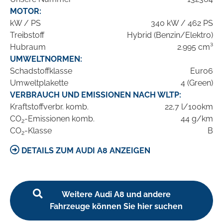
MOTOR:
kW / PS
340 kW / 462 PS
Treibstoff
Hybrid (Benzin/Elektro)
Hubraum
2.995 cm³
UMWELTNORMEN:
Schadstoffklasse
Euro6
Umweltplakette
4 (Green)
VERBRAUCH UND EMISSIONEN NACH WLTP:
Kraftstoffverbr. komb.
22,7 l/100km
CO
-Emissionen komb.
44 g/km
2
CO
-Klasse
B
2
DETAILS ZUM AUDI A8 ANZEIGEN
Weitere Audi A8 und andere
Fahrzeuge können Sie hier suchen