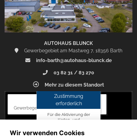
und
aktivieren
AUTOHAUS BLUNCK
Gewerbegebiet am Mastweg 7, 18356 Barth
info-barth@autohaus-blunck.de
03 82 31 / 83 270
Mehr zu diesem Standort
Zustimmung
Autohaus Blunck
erforderlich
Gewerbegebiet am Mastweg 7, 18356 Barth
Für die Aktivierung der
Karten- und
Navigationsdienste ist Ihre
Zustimmung zu den
Wir verwenden Cookies
Datenschutzrichtlinien vom