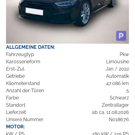
ALLGEMEINE DATEN:
Fahrzeugtyp
Pkw
Karosserieform
Limousine
Erst-Zul.
Jan / 2022
Getriebe
Automatik
Kilometerstand
47.086 km
Anzahl der Türen
5
Farbe
Schwarz
Standort
Zentrallager
Lieferzeit
ab ca. 11.08.2026
Unsere Nummer
N018676
MOTOR:
kW / PS
180 kW / 245 PS