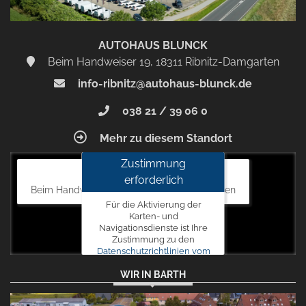
AUTOHAUS BLUNCK
Beim Handweiser 19, 18311 Ribnitz-Damgarten
info-ribnitz@autohaus-blunck.de
038 21 / 39 06 0
Mehr zu diesem Standort
Zustimmung
Autohaus Blunck
erforderlich
Beim Handweiser 19, 18311 Ribnitz-Damgarten
Für die Aktivierung der
Karten- und
Navigationsdienste ist Ihre
Zustimmung zu den
Datenschutzrichtlinien vom
Drittanbieter Google LLC
WIR IN BARTH
erforderlich.
Zustimmen