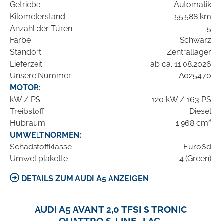
Getriebe
Automatik
Kilometerstand
55.588 km
Anzahl der Türen
5
Farbe
Schwarz
Standort
Zentrallager
Lieferzeit
ab ca. 11.08.2026
Unsere Nummer
A025470
MOTOR:
kW / PS
120 kW / 163 PS
Treibstoff
Diesel
Hubraum
1.968 cm³
UMWELTNORMEN:
Schadstoffklasse
Euro6d
Umweltplakette
4 (Green)
DETAILS ZUM AUDI A5 ANZEIGEN
AUDI A5 AVANT 2,0 TFSI S TRONIC
QUATTRO S-LINE -LAG.