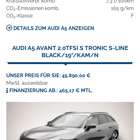
Kraftstoffverbr. komb.
7,3 l/100km
CO
-Emissionen komb.
165 g/km
2
CO
-Klasse
F
2
DETAILS ZUM AUDI A5 ANZEIGEN
AUDI A5 AVANT 2.0TFSI S TRONIC S-LINE
BLACK/19"/KAM/N
UNSER PREIS FÜR SIE: 45.890,00 €
MwSt. ausweisbar
FINANZIERUNG AB.: 465,17 € MTL.