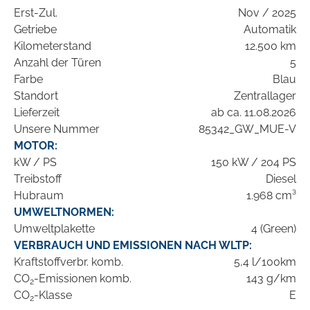
Erst-Zul.
Nov / 2025
Getriebe
Automatik
Kilometerstand
12.500 km
Anzahl der Türen
5
Farbe
Blau
Standort
Zentrallager
Lieferzeit
ab ca. 11.08.2026
Unsere Nummer
85342_GW_MUE-V
MOTOR:
kW / PS
150 kW / 204 PS
Treibstoff
Diesel
Hubraum
1.968 cm³
UMWELTNORMEN:
Umweltplakette
4 (Green)
VERBRAUCH UND EMISSIONEN NACH WLTP:
Kraftstoffverbr. komb.
5,4 l/100km
CO
-Emissionen komb.
143 g/km
2
CO
-Klasse
E
2