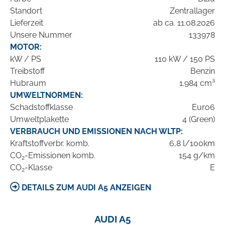
Standort
Zentrallager
Lieferzeit
ab ca. 11.08.2026
Unsere Nummer
133978
MOTOR:
kW / PS
110 kW / 150 PS
Treibstoff
Benzin
Hubraum
1.984 cm³
UMWELTNORMEN:
Schadstoffklasse
Euro6
Umweltplakette
4 (Green)
VERBRAUCH UND EMISSIONEN NACH WLTP:
Kraftstoffverbr. komb.
6,8 l/100km
CO
-Emissionen komb.
154 g/km
2
CO
-Klasse
E
2
DETAILS ZUM AUDI A5 ANZEIGEN
AUDI A5