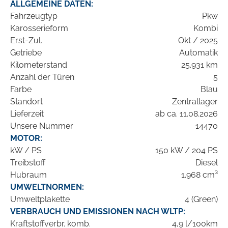
ALLGEMEINE DATEN:
Fahrzeugtyp
Pkw
Karosserieform
Kombi
Erst-Zul.
Okt / 2025
Getriebe
Automatik
Kilometerstand
25.931 km
Anzahl der Türen
5
Farbe
Blau
Standort
Zentrallager
Lieferzeit
ab ca. 11.08.2026
Unsere Nummer
14470
MOTOR:
kW / PS
150 kW / 204 PS
Treibstoff
Diesel
Hubraum
1.968 cm³
UMWELTNORMEN:
Umweltplakette
4 (Green)
VERBRAUCH UND EMISSIONEN NACH WLTP:
Kraftstoffverbr. komb.
4,9 l/100km