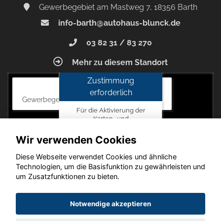
Gewerbegebiet am Mastweg 7, 18356 Barth
info-barth@autohaus-blunck.de
03 82 31 / 83 270
Mehr zu diesem Standort
Zustimmung
Autohaus Blunck
erforderlich
Gewerbegebiet am Mastweg 7, 18356 Barth
Für die Aktivierung der
Karten- und
Navigationsdienste ist Ihre
Zustimmung zu den
Wir verwenden Cookies
Datenschutzrichtlinien vom
Drittanbieter Google LLC
Diese Webseite verwendet Cookies und ähnliche
erforderlich.
Technologien, um die Basisfunktion zu gewährleisten und
um Zusatzfunktionen zu bieten.
Zustimmen
und
Copyright © 2026. Autohaus Blunck
Notwendige akzeptieren
aktivieren