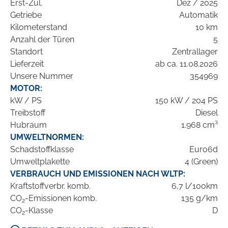
Erst-Zul.
Dez / 2025
Getriebe
Automatik
Kilometerstand
10 km
Anzahl der Türen
5
Standort
Zentrallager
Lieferzeit
ab ca. 11.08.2026
Unsere Nummer
354969
MOTOR:
kW / PS
150 kW / 204 PS
Treibstoff
Diesel
Hubraum
1.968 cm³
UMWELTNORMEN:
Schadstoffklasse
Euro6d
Umweltplakette
4 (Green)
VERBRAUCH UND EMISSIONEN NACH WLTP:
Kraftstoffverbr. komb.
6,7 l/100km
CO
-Emissionen komb.
135 g/km
2
CO
-Klasse
D
2