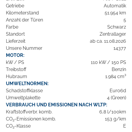
Getriebe
Automatik
Kilometerstand
51.954 km
Anzahl der Türen
5
Farbe
Schwarz
Standort
Zentrallager
Lieferzeit
ab ca. 11.08.2026
Unsere Nummer
14377
MOTOR:
kW / PS
110 kW / 150 PS
Treibstoff
Benzin
Hubraum
1.984 cm³
UMWELTNORMEN:
Schadstoffklasse
Euro6d
Umweltplakette
4 (Green)
VERBRAUCH UND EMISSIONEN NACH WLTP:
Kraftstoffverbr. komb.
6,8 l/100km
CO
-Emissionen komb.
153 g/km
2
CO
-Klasse
E
2