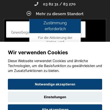
03 82 31 / 83 270
Mehr zu diesem Standort
Zustimmung
Autohaus Blunck
erforderlich
Gewerbegebiet am Mastweg 7, 18356 Barth
Für die Aktivierung der
Karten- und
Navigationsdienste ist Ihre
Zustimmung zu den
Wir verwenden Cookies
Datenschutzrichtlinien vom
Drittanbieter Google LLC
Diese Webseite verwendet Cookies und ähnliche
erforderlich.
Technologien, um die Basisfunktion zu gewährleisten und
um Zusatzfunktionen zu bieten.
Zustimmen
und
Copyright © 2026. Autohaus Blunck
Notwendige akzeptieren
aktivieren
Einstellungen
Startseite
Datenschutz
Impressum
AGB
AGB (Service)
Alle akzeptieren