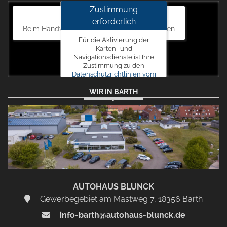
Zustimmung
Autohaus Blunck
erforderlich
Beim Handweiser 19, 18311 Ribnitz-Damgarten
Für die Aktivierung der
Karten- und
Navigationsdienste ist Ihre
Zustimmung zu den
Datenschutzrichtlinien vom
Drittanbieter Google LLC
WIR IN BARTH
erforderlich.
Zustimmen
und
aktivieren
AUTOHAUS BLUNCK
Gewerbegebiet am Mastweg 7, 18356 Barth
info-barth@autohaus-blunck.de