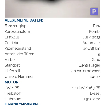
ALLGEMEINE DATEN:
Fahrzeugtyp
Pkw
Karosserieform
Kombi
Erst-Zul.
Jul / 2023
Getriebe
Automatik
Kilometerstand
49.138 km
Anzahl der Türen
5
Farbe
Grau
Standort
Zentrallager
Lieferzeit
ab ca. 11.08.2026
Unsere Nummer
14937
MOTOR:
kW / PS
120 kW / 163 PS
Treibstoff
Diesel
Hubraum
1.968 cm³
UMWELTNORMEN: