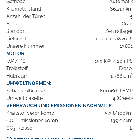
Getriebe
Automatik
Kilometerstand
66.213 km
Anzahl der Türen
5
Farbe
Grau
Standort
Zentrallager
Lieferzeit
ab ca. 11.08.2026
Unsere Nummer
13861
MOTOR:
kW / PS
150 kW / 204 PS
Treibstoff
Diesel
Hubraum
1.968 cm³
UMWELTNORMEN:
Schadstoffklasse
Euro6d-TEMP
Umweltplakette
4 (Green)
VERBRAUCH UND EMISSIONEN NACH WLTP:
Kraftstoffverbr. komb.
5,3 l/100km
CO
-Emissionen komb.
139 g/km
2
CO
-Klasse
E
2