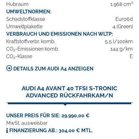
Hubraum
1.968 cm³
UMWELTNORMEN:
Schadstoffklasse
Euro6d
Umweltplakette
4 (Green)
VERBRAUCH UND EMISSIONEN NACH WLTP:
Kraftstoffverbr. komb.
5,5 l/100km
CO
-Emissionen komb.
144 g/km
2
CO
-Klasse
E
2
DETAILS ZUM AUDI A4 ANZEIGEN
AUDI A4 AVANT 40 TFSI S-TRONIC
ADVANCED RÜCKFAHRKAM/N
UNSER PREIS FÜR SIE: 29.990,00 €
MwSt. ausweisbar
FINANZIERUNG AB.: 304,00 € MTL.