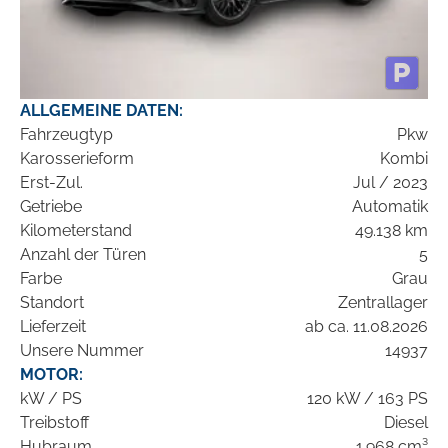
ALLGEMEINE DATEN:
Fahrzeugtyp
Pkw
Karosserieform
Kombi
Erst-Zul.
Jul / 2023
Getriebe
Automatik
Kilometerstand
49.138 km
Anzahl der Türen
5
Farbe
Grau
Standort
Zentrallager
Lieferzeit
ab ca. 11.08.2026
Unsere Nummer
14937
MOTOR:
kW / PS
120 kW / 163 PS
Treibstoff
Diesel
Hubraum
1.968 cm³