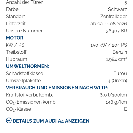
Anzahl der Türen
5
Farbe
Schwarz
Standort
Zentrallager
Lieferzeit
ab ca. 11.08.2026
Unsere Nummer
36307 KR
MOTOR:
kW / PS
150 kW / 204 PS
Treibstoff
Benzin
Hubraum
1.984 cm³
UMWELTNORMEN:
Schadstoffklasse
Euro6
Umweltplakette
4 (Green)
VERBRAUCH UND EMISSIONEN NACH WLTP:
Kraftstoffverbr. komb.
6,0 l/100km
CO
-Emissionen komb.
148 g/km
2
CO
-Klasse
E
2
DETAILS ZUM AUDI A4 ANZEIGEN