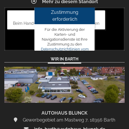
Mehr zu diesem Standort
Zustimmung
Autohaus Blunck
erforderlich
Beim Handweiser 19, 18311 Ribnitz-Damgarten
Für die Aktivierung der
Karten- und
Navigationsdienste ist Ihre
Zustimmung zu den
Datenschutzrichtlinien vom
Drittanbieter Google LLC
WIR IN BARTH
erforderlich.
Zustimmen
und
aktivieren
AUTOHAUS BLUNCK
Gewerbegebiet am Mastweg 7, 18356 Barth