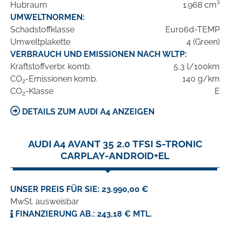
Hubraum
1.968 cm³
UMWELTNORMEN:
Schadstoffklasse
Euro6d-TEMP
Umweltplakette
4 (Green)
VERBRAUCH UND EMISSIONEN NACH WLTP:
Kraftstoffverbr. komb.
5,3 l/100km
CO
-Emissionen komb.
140 g/km
2
CO
-Klasse
E
2
DETAILS ZUM AUDI A4 ANZEIGEN
AUDI A4 AVANT 35 2.0 TFSI S-TRONIC
CARPLAY-ANDROID+EL
UNSER PREIS FÜR SIE: 23.990,00 €
MwSt. ausweisbar
FINANZIERUNG AB.: 243,18 € MTL.