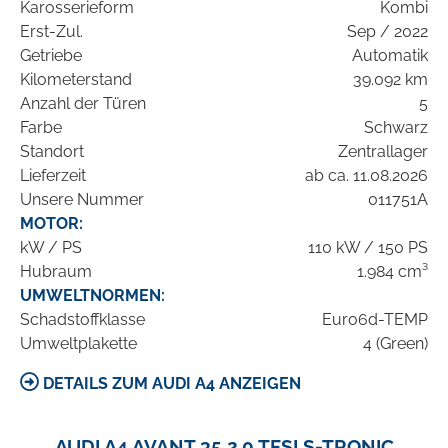
Karosserieform
Kombi
Erst-Zul.
Sep / 2022
Getriebe
Automatik
Kilometerstand
39.092 km
Anzahl der Türen
5
Farbe
Schwarz
Standort
Zentrallager
Lieferzeit
ab ca. 11.08.2026
Unsere Nummer
011751A
MOTOR:
kW / PS
110 kW / 150 PS
Hubraum
1.984 cm³
UMWELTNORMEN:
Schadstoffklasse
Euro6d-TEMP
Umweltplakette
4 (Green)
DETAILS ZUM AUDI A4 ANZEIGEN
AUDI A4 AVANT 35 2.0 TFSI S-TRONIC