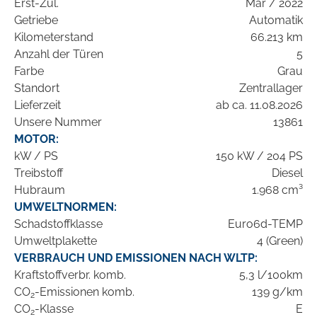
Erst-Zul.
Mär / 2022
Getriebe
Automatik
Kilometerstand
66.213 km
Anzahl der Türen
5
Farbe
Grau
Standort
Zentrallager
Lieferzeit
ab ca. 11.08.2026
Unsere Nummer
13861
MOTOR:
kW / PS
150 kW / 204 PS
Treibstoff
Diesel
Hubraum
1.968 cm³
UMWELTNORMEN:
Schadstoffklasse
Euro6d-TEMP
Umweltplakette
4 (Green)
VERBRAUCH UND EMISSIONEN NACH WLTP:
Kraftstoffverbr. komb.
5,3 l/100km
CO
-Emissionen komb.
139 g/km
2
CO
-Klasse
E
2