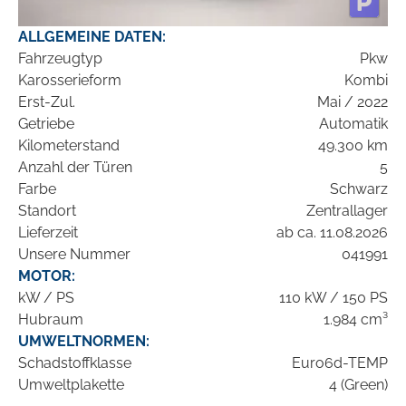
ALLGEMEINE DATEN:
Fahrzeugtyp
Pkw
Karosserieform
Kombi
Erst-Zul.
Mai / 2022
Getriebe
Automatik
Kilometerstand
49.300 km
Anzahl der Türen
5
Farbe
Schwarz
Standort
Zentrallager
Lieferzeit
ab ca. 11.08.2026
Unsere Nummer
041991
MOTOR:
kW / PS
110 kW / 150 PS
Hubraum
1.984 cm³
UMWELTNORMEN:
Schadstoffklasse
Euro6d-TEMP
Umweltplakette
4 (Green)