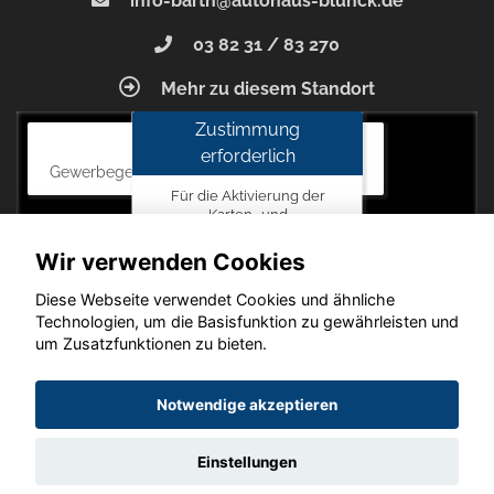
info-barth@autohaus-blunck.de
03 82 31 / 83 270
Mehr zu diesem Standort
Zustimmung
Autohaus Blunck
erforderlich
Gewerbegebiet am Mastweg 7, 18356 Barth
Für die Aktivierung der
Karten- und
Navigationsdienste ist Ihre
Zustimmung zu den
Wir verwenden Cookies
Datenschutzrichtlinien vom
Drittanbieter Google LLC
Diese Webseite verwendet Cookies und ähnliche
erforderlich.
Technologien, um die Basisfunktion zu gewährleisten und
um Zusatzfunktionen zu bieten.
Zustimmen
und
Copyright © 2026. Autohaus Blunck
Notwendige akzeptieren
aktivieren
Einstellungen