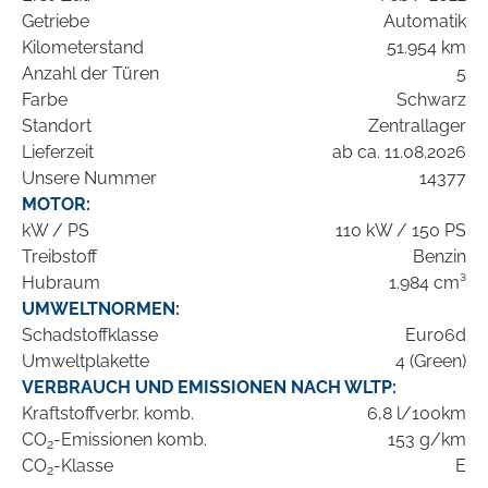
Getriebe
Automatik
Kilometerstand
51.954 km
Anzahl der Türen
5
Farbe
Schwarz
Standort
Zentrallager
Lieferzeit
ab ca. 11.08.2026
Unsere Nummer
14377
MOTOR:
kW / PS
110 kW / 150 PS
Treibstoff
Benzin
Hubraum
1.984 cm³
UMWELTNORMEN:
Schadstoffklasse
Euro6d
Umweltplakette
4 (Green)
VERBRAUCH UND EMISSIONEN NACH WLTP:
Kraftstoffverbr. komb.
6,8 l/100km
CO
-Emissionen komb.
153 g/km
2
CO
-Klasse
E
2