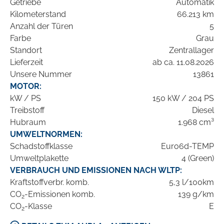
Getriebe
Automatik
Kilometerstand
66.213 km
Anzahl der Türen
5
Farbe
Grau
Standort
Zentrallager
Lieferzeit
ab ca. 11.08.2026
Unsere Nummer
13861
MOTOR:
kW / PS
150 kW / 204 PS
Treibstoff
Diesel
Hubraum
1.968 cm³
UMWELTNORMEN:
Schadstoffklasse
Euro6d-TEMP
Umweltplakette
4 (Green)
VERBRAUCH UND EMISSIONEN NACH WLTP:
Kraftstoffverbr. komb.
5,3 l/100km
CO
-Emissionen komb.
139 g/km
2
CO
-Klasse
E
2