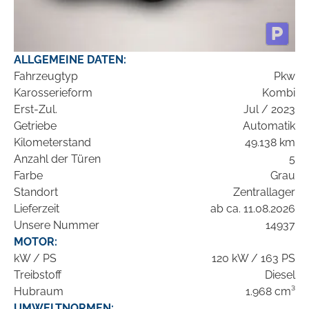
ALLGEMEINE DATEN:
Fahrzeugtyp
Pkw
Karosserieform
Kombi
Erst-Zul.
Jul / 2023
Getriebe
Automatik
Kilometerstand
49.138 km
Anzahl der Türen
5
Farbe
Grau
Standort
Zentrallager
Lieferzeit
ab ca. 11.08.2026
Unsere Nummer
14937
MOTOR:
kW / PS
120 kW / 163 PS
Treibstoff
Diesel
Hubraum
1.968 cm³
UMWELTNORMEN: