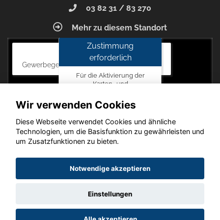
03 82 31 / 83 270
Mehr zu diesem Standort
Zustimmung
Autohaus Blunck
erforderlich
Gewerbegebiet am Mastweg 7, 18356 Barth
Für die Aktivierung der
Karten- und
Navigationsdienste ist Ihre
Zustimmung zu den
Wir verwenden Cookies
Datenschutzrichtlinien vom
Drittanbieter Google LLC
Diese Webseite verwendet Cookies und ähnliche
erforderlich.
Technologien, um die Basisfunktion zu gewährleisten und
um Zusatzfunktionen zu bieten.
Zustimmen
und
Copyright © 2026. Autohaus Blunck
Notwendige akzeptieren
aktivieren
Einstellungen
Startseite
Datenschutz
Impressum
AGB
AGB (Service)
Alle akzeptieren