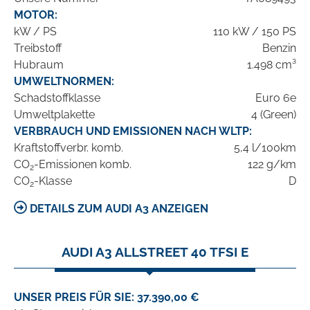
MOTOR:
kW / PS
110 kW / 150 PS
Treibstoff
Benzin
Hubraum
1.498 cm³
UMWELTNORMEN:
Schadstoffklasse
Euro 6e
Umweltplakette
4 (Green)
VERBRAUCH UND EMISSIONEN NACH WLTP:
Kraftstoffverbr. komb.
5,4 l/100km
CO
-Emissionen komb.
122 g/km
2
CO
-Klasse
D
2
DETAILS ZUM AUDI A3 ANZEIGEN
AUDI A3 ALLSTREET 40 TFSI E
UNSER PREIS FÜR SIE: 37.390,00 €