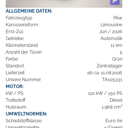
ALLGEMEINE DATEN:
Fahrzeugtyp
Pkw
Karosserieform
Limousine
Erst-Zul.
Jun / 2026
Getriebe
Automatik
Kilometerstand
11 km
Anzahl der Türen
5
Farbe
Grün
Standort
Zentrallager
Lieferzeit
ab ca. 11.08.2026
Unsere Nummer
TA105331
MOTOR:
kW / PS
110 kW / 150 PS
Treibstoff
Diesel
Hubraum
1.968 cm³
UMWELTNORMEN:
Schadstoffklasse
Euro 6e
Umweltplakette
4 (Green)