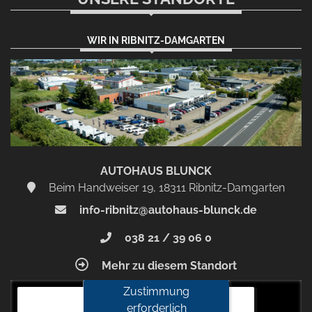
WIR IN RIBNITZ-DAMGARTEN
AUTOHAUS BLUNCK
Beim Handweiser 19, 18311 Ribnitz-Damgarten
info-ribnitz@autohaus-blunck.de
038 21 / 39 06 0
Mehr zu diesem Standort
Zustimmung
Autohaus Blunck
erforderlich