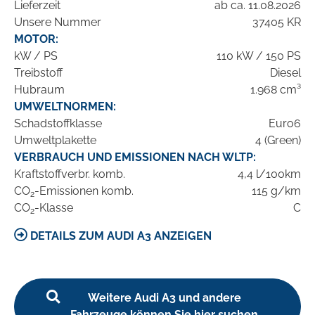
Lieferzeit
ab ca. 11.08.2026
Unsere Nummer
37405 KR
MOTOR:
kW / PS
110 kW / 150 PS
Treibstoff
Diesel
Hubraum
1.968 cm³
UMWELTNORMEN:
Schadstoffklasse
Euro6
Umweltplakette
4 (Green)
VERBRAUCH UND EMISSIONEN NACH WLTP:
Kraftstoffverbr. komb.
4,4 l/100km
CO
-Emissionen komb.
115 g/km
2
CO
-Klasse
C
2
DETAILS ZUM AUDI A3 ANZEIGEN
Weitere Audi A3 und andere
Fahrzeuge können Sie hier suchen