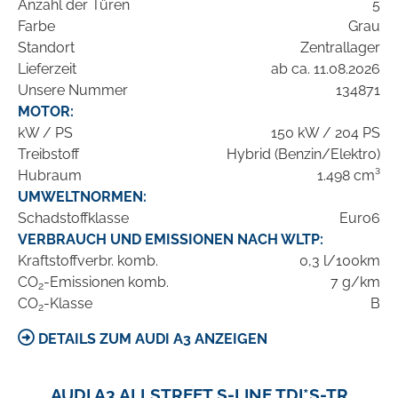
Anzahl der Türen
5
Farbe
Grau
Standort
Zentrallager
Lieferzeit
ab ca. 11.08.2026
Unsere Nummer
134871
MOTOR:
kW / PS
150 kW / 204 PS
Treibstoff
Hybrid (Benzin/Elektro)
Hubraum
1.498 cm³
UMWELTNORMEN:
Schadstoffklasse
Euro6
VERBRAUCH UND EMISSIONEN NACH WLTP:
Kraftstoffverbr. komb.
0,3 l/100km
CO
-Emissionen komb.
7 g/km
2
CO
-Klasse
B
2
DETAILS ZUM AUDI A3 ANZEIGEN
AUDI A3 ALLSTREET S-LINE TDI*S-TR