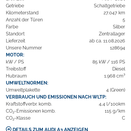
Getriebe
Schaltgetriebe
Kilometerstand
27.047 km
Anzahl der Türen
5
Farbe
Silber
Standort
Zentrallager
Lieferzeit
ab ca. 11.08.2026
Unsere Nummer
128694
MOTOR:
kW / PS
85 kW / 116 PS
Treibstoff
Diesel
Hubraum
1.968 cm³
UMWELTNORMEN:
Umweltplakette
4 (Green)
VERBRAUCH UND EMISSIONEN NACH WLTP:
Kraftstoffverbr. komb.
4,4 l/100km
CO
-Emissionen komb.
115 g/km
2
CO
-Klasse
C
2
DETAILS ZUM AUDI A3 ANZEIGEN