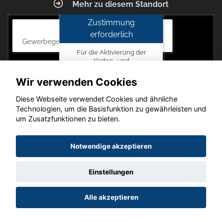
Mehr zu diesem Standort
Zustimmung
Autohaus Blunck
erforderlich
Gewerbegebiet am Mastweg 7, 18356 Barth
Für die Aktivierung der
Karten- und
Navigationsdienste ist Ihre
Zustimmung zu den
Wir verwenden Cookies
Datenschutzrichtlinien vom
Drittanbieter Google LLC
Diese Webseite verwendet Cookies und ähnliche
erforderlich.
Technologien, um die Basisfunktion zu gewährleisten und
um Zusatzfunktionen zu bieten.
Zustimmen
und
Copyright © 2026. Autohaus Blunck
Notwendige akzeptieren
aktivieren
Einstellungen
Startseite
Datenschutz
Impressum
AGB
AGB (Service)
Alle akzeptieren
AGB (Teile)
AGB (Gebrauchtwagen)
Widerruf