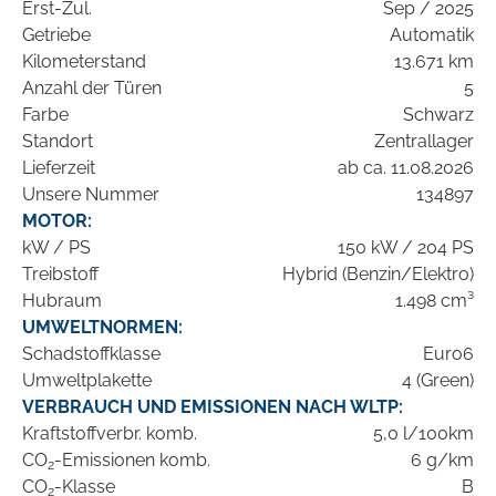
Erst-Zul.
Sep / 2025
Getriebe
Automatik
Kilometerstand
13.671 km
Anzahl der Türen
5
Farbe
Schwarz
Standort
Zentrallager
Lieferzeit
ab ca. 11.08.2026
Unsere Nummer
134897
MOTOR:
kW / PS
150 kW / 204 PS
Treibstoff
Hybrid (Benzin/Elektro)
Hubraum
1.498 cm³
UMWELTNORMEN:
Schadstoffklasse
Euro6
Umweltplakette
4 (Green)
VERBRAUCH UND EMISSIONEN NACH WLTP:
Kraftstoffverbr. komb.
5,0 l/100km
CO
-Emissionen komb.
6 g/km
2
CO
-Klasse
B
2