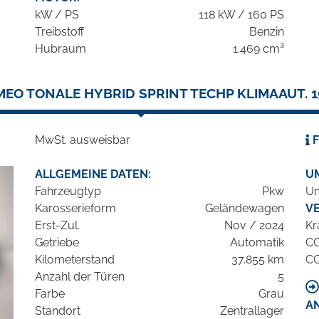
kW / PS
118 kW / 160 PS
Treibstoff
Benzin
Hubraum
1.469 cm³
MEO TONALE HYBRID SPRINT TECHP KLIMAAUT. 1
MwSt. ausweisbar
F
ALLGEMEINE DATEN:
U
Fahrzeugtyp
Pkw
Um
Karosserieform
Geländewagen
V
Erst-Zul.
Nov / 2024
Kr
Getriebe
Automatik
C
Kilometerstand
37.855 km
C
Anzahl der Türen
5
Farbe
Grau
A
Standort
Zentrallager