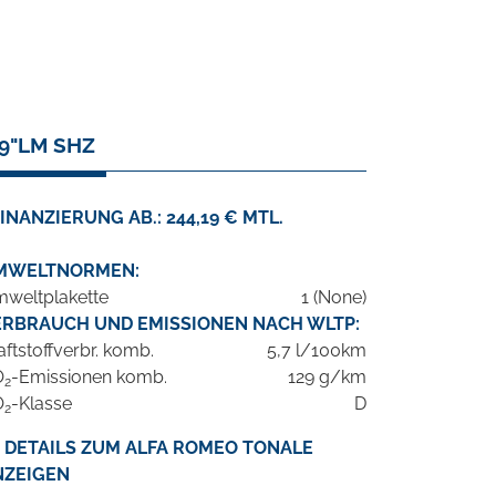
9"LM SHZ
INANZIERUNG AB.: 244,19 € MTL.
MWELTNORMEN:
weltplakette
1 (None)
ERBRAUCH UND EMISSIONEN NACH WLTP:
aftstoffverbr. komb.
5,7 l/100km
O
-Emissionen komb.
129 g/km
2
O
-Klasse
D
2
DETAILS ZUM ALFA ROMEO TONALE
NZEIGEN