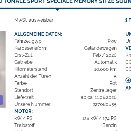
O TONALE SPORT SPECIALE MEMORY SITZE SOU
MwSt. ausweisbar
F
ALLGEMEINE DATEN:
U
Fahrzeugtyp
Pkw
Um
Karosserieform
Geländewagen
V
Erst-Zul.
Feb / 2026
Kr
Getriebe
Automatik
C
Kilometerstand
10.000 km
C
Anzahl der Türen
5
Farbe
Rot
A
Standort
Zentrallager
Lieferzeit
ab ca. 11.08.2026
Unsere Nummer
227080655
MOTOR:
kW / PS
128 kW / 174 PS
Treibstoff
Benzin