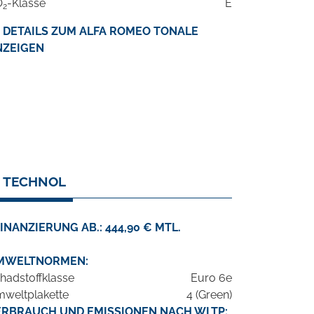
O
-Klasse
E
2
DETAILS ZUM ALFA ROMEO TONALE
NZEIGEN
6 TECHNOL
INANZIERUNG AB.: 444,90 € MTL.
MWELTNORMEN:
hadstoffklasse
Euro 6e
weltplakette
4 (Green)
ERBRAUCH UND EMISSIONEN NACH WLTP: