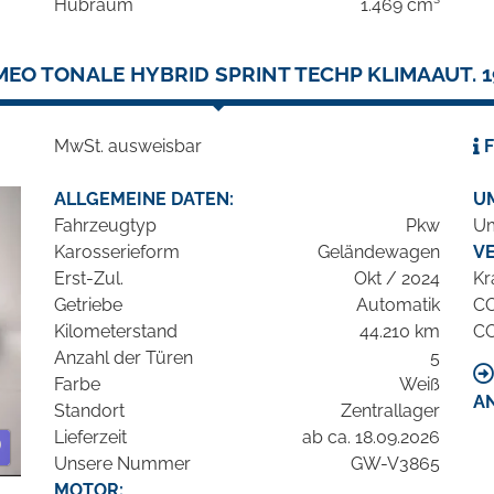
Hubraum
1.469 cm³
MEO TONALE HYBRID SPRINT TECHP KLIMAAUT. 1
MwSt. ausweisbar
F
ALLGEMEINE DATEN:
U
Fahrzeugtyp
Pkw
Um
Karosserieform
Geländewagen
V
Erst-Zul.
Okt / 2024
Kr
Getriebe
Automatik
C
Kilometerstand
44.210 km
C
Anzahl der Türen
5
Farbe
Weiß
A
Standort
Zentrallager
Lieferzeit
ab ca. 18.09.2026
Unsere Nummer
GW-V3865
MOTOR: