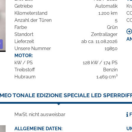
Getriebe
Automatik
Kr
Kilometerstand
1.200 km
C
Anzahl der Türen
5
C
Farbe
Grün
Standort
Zentrallager
A
Lieferzeit
ab ca. 11.08.2026
Unsere Nummer
19850
MOTOR:
kW / PS
128 kW / 174 PS
Treibstoff
Benzin
Hubraum
1.469 cm³
MEO TONALE EDIZIONE SPECIALE LED SPERRDIFF.
MwSt. nicht ausweisbar
F
ALLGEMEINE DATEN:
U