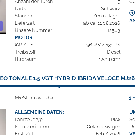
Anzahl der Türen
5
C
Farbe
Schwarz
Standort
Zentrallager
A
Lieferzeit
ab ca. 11.08.2026
Unsere Nummer
12563
MOTOR:
kW / PS
96 kW / 131 PS
Treibstoff
Diesel
Hubraum
1.598 cm³
EO TONALE 1.5 VGT HYBRID IBRIDA VELOCE MJ2
MwSt. ausweisbar
F
ALLGEMEINE DATEN:
U
Fahrzeugtyp
Pkw
Sc
Karosserieform
Geländewagen
Um
Erst-Zul.
Feb / 2026
V