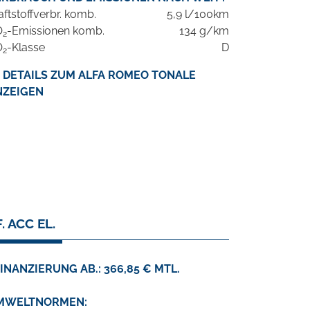
aftstoffverbr. komb.
5,9 l/100km
O
-Emissionen komb.
134 g/km
2
O
-Klasse
D
2
DETAILS ZUM ALFA ROMEO TONALE
NZEIGEN
 ACC EL.
INANZIERUNG AB.: 366,85 € MTL.
MWELTNORMEN: