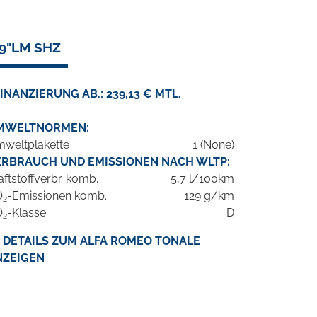
9"LM SHZ
INANZIERUNG AB.: 239,13 € MTL.
MWELTNORMEN:
weltplakette
1 (None)
ERBRAUCH UND EMISSIONEN NACH WLTP:
aftstoffverbr. komb.
5,7 l/100km
O
-Emissionen komb.
129 g/km
2
O
-Klasse
D
2
DETAILS ZUM ALFA ROMEO TONALE
NZEIGEN