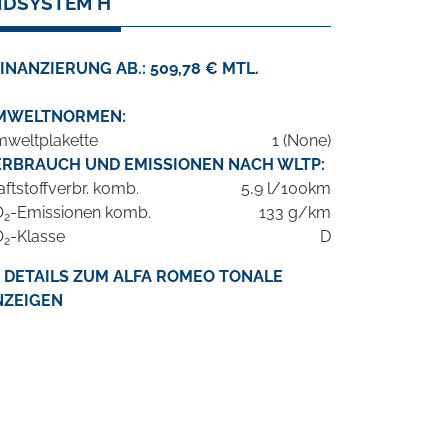
NDSYSTEM H
INANZIERUNG AB.: 509,78 € MTL.
MWELTNORMEN:
weltplakette
1 (None)
ERBRAUCH UND EMISSIONEN NACH WLTP:
aftstoffverbr. komb.
5,9 l/100km
O
-Emissionen komb.
133 g/km
2
O
-Klasse
D
2
DETAILS ZUM ALFA ROMEO TONALE
NZEIGEN