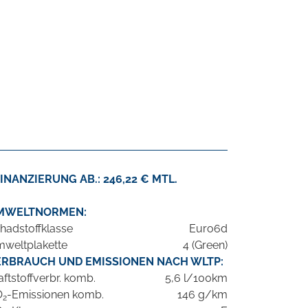
INANZIERUNG AB.: 246,22 € MTL.
MWELTNORMEN:
hadstoffklasse
Euro6d
weltplakette
4 (Green)
ERBRAUCH UND EMISSIONEN NACH WLTP:
aftstoffverbr. komb.
5,6 l/100km
O
-Emissionen komb.
146 g/km
2