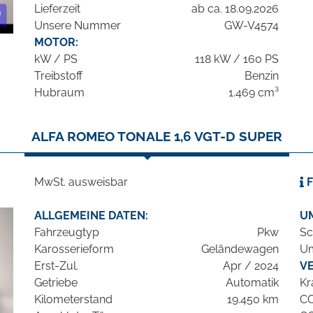
Lieferzeit
ab ca. 18.09.2026
Unsere Nummer
GW-V4574
MOTOR:
kW / PS
118 kW / 160 PS
Treibstoff
Benzin
Hubraum
1.469 cm³
ALFA ROMEO TONALE 1,6 VGT-D SUPER
MwSt. ausweisbar
F
ALLGEMEINE DATEN:
U
Fahrzeugtyp
Pkw
Sc
Karosserieform
Geländewagen
Um
Erst-Zul.
Apr / 2024
V
Getriebe
Automatik
Kr
Kilometerstand
19.450 km
C