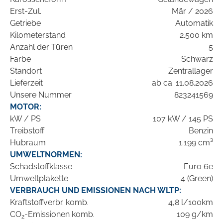
Erst-Zul.
Mär / 2026
Getriebe
Automatik
Kilometerstand
2.500 km
Anzahl der Türen
5
Farbe
Schwarz
Standort
Zentrallager
Lieferzeit
ab ca. 11.08.2026
Unsere Nummer
823241569
MOTOR:
kW / PS
107 kW / 145 PS
Treibstoff
Benzin
Hubraum
1.199 cm³
UMWELTNORMEN:
Schadstoffklasse
Euro 6e
Umweltplakette
4 (Green)
VERBRAUCH UND EMISSIONEN NACH WLTP:
Kraftstoffverbr. komb.
4,8 l/100km
CO
-Emissionen komb.
109 g/km
2