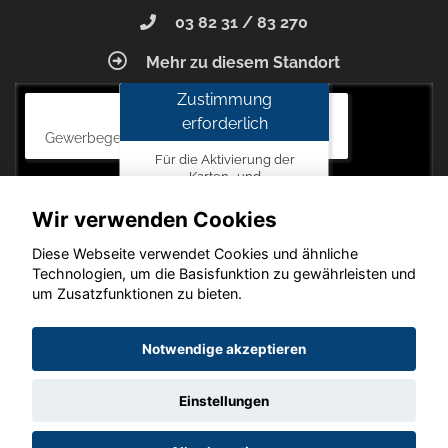
03 82 31 / 83 270
Mehr zu diesem Standort
Zustimmung
Autohaus Blunck
erforderlich
Gewerbegebiet am Mastweg 7, 18356 Barth
Für die Aktivierung der
Karten- und
Navigationsdienste ist Ihre
Zustimmung zu den
Wir verwenden Cookies
Datenschutzrichtlinien vom
Drittanbieter Google LLC
Diese Webseite verwendet Cookies und ähnliche
erforderlich.
Technologien, um die Basisfunktion zu gewährleisten und
um Zusatzfunktionen zu bieten.
Zustimmen
und
Copyright © 2026. Autohaus Blunck
Notwendige akzeptieren
aktivieren
Einstellungen
Startseite
Datenschutz
Impressum
AGB
AGB (Service)