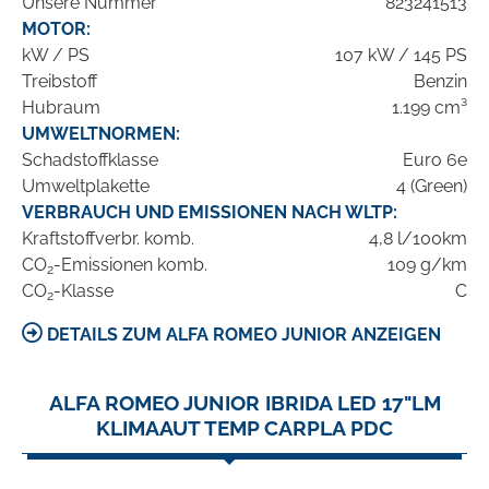
Unsere Nummer
823241513
MOTOR:
kW / PS
107 kW / 145 PS
Treibstoff
Benzin
Hubraum
1.199 cm³
UMWELTNORMEN:
Schadstoffklasse
Euro 6e
Umweltplakette
4 (Green)
VERBRAUCH UND EMISSIONEN NACH WLTP:
Kraftstoffverbr. komb.
4,8 l/100km
CO
-Emissionen komb.
109 g/km
2
CO
-Klasse
C
2
DETAILS ZUM ALFA ROMEO JUNIOR ANZEIGEN
ALFA ROMEO JUNIOR IBRIDA LED 17"LM
KLIMAAUT TEMP CARPLA PDC