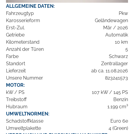
ALLGEMEINE DATEN:
Fahrzeugtyp
Pkw
Karosserieform
Geländewagen
Erst-Zul.
Mär / 2026
Getriebe
Automatik
Kilometerstand
10 km
Anzahl der Türen
5
Farbe
Schwarz
Standort
Zentrallager
Lieferzeit
ab ca. 11.08.2026
Unsere Nummer
823241573
MOTOR:
kW / PS
107 kW / 145 PS
Treibstoff
Benzin
Hubraum
1.199 cm³
UMWELTNORMEN:
Schadstoffklasse
Euro 6e
Umweltplakette
4 (Green)