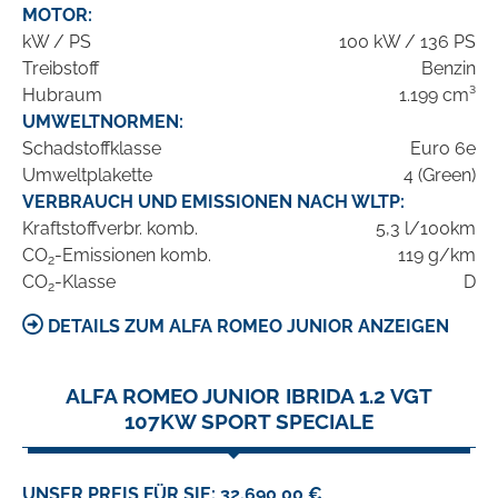
MOTOR:
kW / PS
100 kW / 136 PS
Treibstoff
Benzin
Hubraum
1.199 cm³
UMWELTNORMEN:
Schadstoffklasse
Euro 6e
Umweltplakette
4 (Green)
VERBRAUCH UND EMISSIONEN NACH WLTP:
Kraftstoffverbr. komb.
5,3 l/100km
CO
-Emissionen komb.
119 g/km
2
CO
-Klasse
D
2
DETAILS ZUM ALFA ROMEO JUNIOR ANZEIGEN
ALFA ROMEO JUNIOR IBRIDA 1.2 VGT
107KW SPORT SPECIALE
UNSER PREIS FÜR SIE: 32.690,00 €