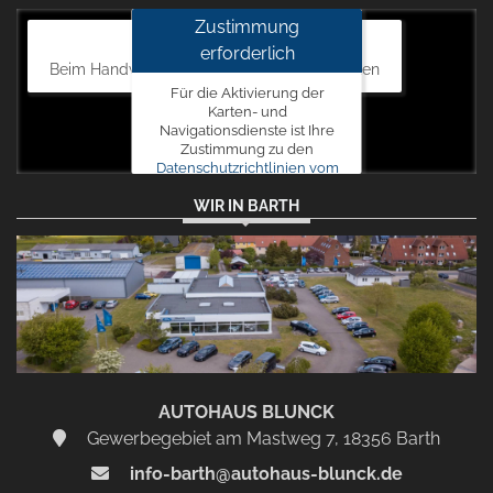
Zustimmung
Autohaus Blunck
erforderlich
Beim Handweiser 19, 18311 Ribnitz-Damgarten
Für die Aktivierung der
Karten- und
Navigationsdienste ist Ihre
Zustimmung zu den
Datenschutzrichtlinien vom
Drittanbieter Google LLC
WIR IN BARTH
erforderlich.
Zustimmen
und
aktivieren
AUTOHAUS BLUNCK
Gewerbegebiet am Mastweg 7, 18356 Barth
info-barth@autohaus-blunck.de