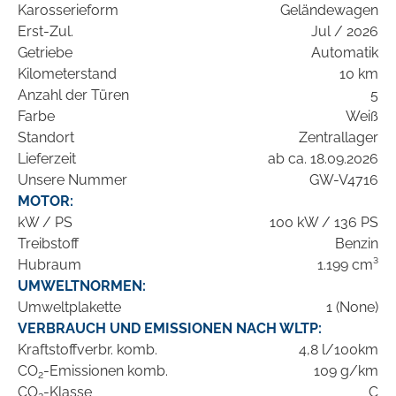
Karosserieform
Geländewagen
Erst-Zul.
Jul / 2026
Getriebe
Automatik
Kilometerstand
10 km
Anzahl der Türen
5
Farbe
Weiß
Standort
Zentrallager
Lieferzeit
ab ca. 18.09.2026
Unsere Nummer
GW-V4716
MOTOR:
kW / PS
100 kW / 136 PS
Treibstoff
Benzin
Hubraum
1.199 cm³
UMWELTNORMEN:
Umweltplakette
1 (None)
VERBRAUCH UND EMISSIONEN NACH WLTP:
Kraftstoffverbr. komb.
4,8 l/100km
CO
-Emissionen komb.
109 g/km
2
CO
-Klasse
C