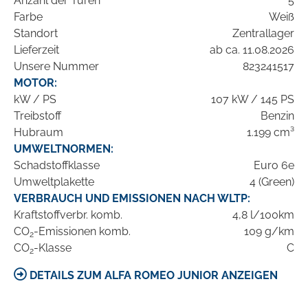
Anzahl der Türen
5
Farbe
Weiß
Standort
Zentrallager
Lieferzeit
ab ca. 11.08.2026
Unsere Nummer
823241517
MOTOR:
kW / PS
107 kW / 145 PS
Treibstoff
Benzin
Hubraum
1.199 cm³
UMWELTNORMEN:
Schadstoffklasse
Euro 6e
Umweltplakette
4 (Green)
VERBRAUCH UND EMISSIONEN NACH WLTP:
Kraftstoffverbr. komb.
4,8 l/100km
CO
-Emissionen komb.
109 g/km
2
CO
-Klasse
C
2
DETAILS ZUM ALFA ROMEO JUNIOR ANZEIGEN