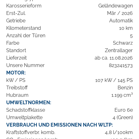
Karosserieform
Geländewagen
Erst-Zul.
Mär / 2026
Getriebe
Automatik
Kilometerstand
10 km
Anzahl der Türen
5
Farbe
Schwarz
Standort
Zentrallager
Lieferzeit
ab ca. 11.08.2026
Unsere Nummer
823241573
MOTOR:
kW / PS
107 kW / 145 PS
Treibstoff
Benzin
Hubraum
1.199 cm³
UMWELTNORMEN:
Schadstoffklasse
Euro 6e
Umweltplakette
4 (Green)
VERBRAUCH UND EMISSIONEN NACH WLTP:
Kraftstoffverbr. komb.
4,8 l/100km