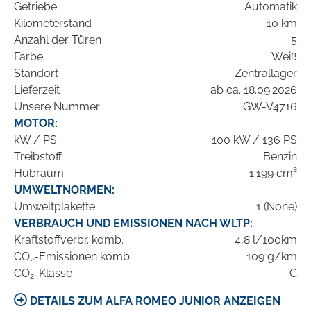
Getriebe
Automatik
Kilometerstand
10 km
Anzahl der Türen
5
Farbe
Weiß
Standort
Zentrallager
Lieferzeit
ab ca. 18.09.2026
Unsere Nummer
GW-V4716
MOTOR:
kW / PS
100 kW / 136 PS
Treibstoff
Benzin
Hubraum
1.199 cm³
UMWELTNORMEN:
Umweltplakette
1 (None)
VERBRAUCH UND EMISSIONEN NACH WLTP:
Kraftstoffverbr. komb.
4,8 l/100km
CO
-Emissionen komb.
109 g/km
2
CO
-Klasse
C
2
DETAILS ZUM ALFA ROMEO JUNIOR ANZEIGEN