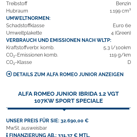
Treibstoff
Benzin
Hubraum
1.199 cm³
UMWELTNORMEN:
Schadstoffklasse
Euro 6e
Umweltplakette
4 (Green)
VERBRAUCH UND EMISSIONEN NACH WLTP:
Kraftstoffverbr. komb.
5,3 l/100km
CO
-Emissionen komb.
119 g/km
2
CO
-Klasse
D
2
DETAILS ZUM ALFA ROMEO JUNIOR ANZEIGEN
ALFA ROMEO JUNIOR IBRIDA 1.2 VGT
107KW SPORT SPECIALE
UNSER PREIS FÜR SIE: 32.690,00 €
MwSt. ausweisbar
FINANZIERUNG AB.: 331,37 € MTL.