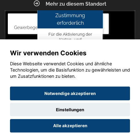
Mehr zu diesem Standort
Zustimmung
Autohaus Blunck
erforderlich
Gewerbegebiet am Mastweg 7, 18356 Barth
Für die Aktivierung der
Karten- und
Navigationsdienste ist Ihre
Zustimmung zu den
Wir verwenden Cookies
Datenschutzrichtlinien vom
Drittanbieter Google LLC
Diese Webseite verwendet Cookies und ähnliche
erforderlich.
Technologien, um die Basisfunktion zu gewährleisten und
um Zusatzfunktionen zu bieten.
Zustimmen
und
Copyright © 2026. Autohaus Blunck
Notwendige akzeptieren
aktivieren
Einstellungen
Startseite
Datenschutz
Impressum
AGB
AGB (Service)
Alle akzeptieren
AGB (Teile)
AGB (Gebrauchtwagen)
Widerruf