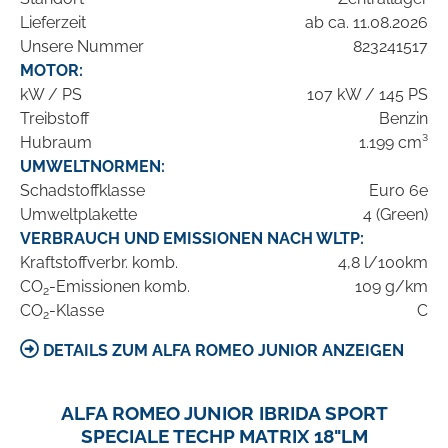
Lieferzeit
ab ca. 11.08.2026
Unsere Nummer
823241517
MOTOR:
kW / PS
107 kW / 145 PS
Treibstoff
Benzin
Hubraum
1.199 cm³
UMWELTNORMEN:
Schadstoffklasse
Euro 6e
Umweltplakette
4 (Green)
VERBRAUCH UND EMISSIONEN NACH WLTP:
Kraftstoffverbr. komb.
4,8 l/100km
CO
-Emissionen komb.
109 g/km
2
CO
-Klasse
C
2
DETAILS ZUM ALFA ROMEO JUNIOR ANZEIGEN
ALFA ROMEO JUNIOR IBRIDA SPORT
SPECIALE TECHP MATRIX 18"LM