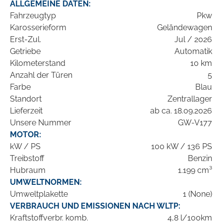
ALLGEMEINE DATEN:
Fahrzeugtyp
Pkw
Karosserieform
Geländewagen
Erst-Zul.
Jul / 2026
Getriebe
Automatik
Kilometerstand
10 km
Anzahl der Türen
5
Farbe
Blau
Standort
Zentrallager
Lieferzeit
ab ca. 18.09.2026
Unsere Nummer
GW-V177
MOTOR:
kW / PS
100 kW / 136 PS
Treibstoff
Benzin
Hubraum
1.199 cm³
UMWELTNORMEN:
Umweltplakette
1 (None)
VERBRAUCH UND EMISSIONEN NACH WLTP:
Kraftstoffverbr. komb.
4,8 l/100km