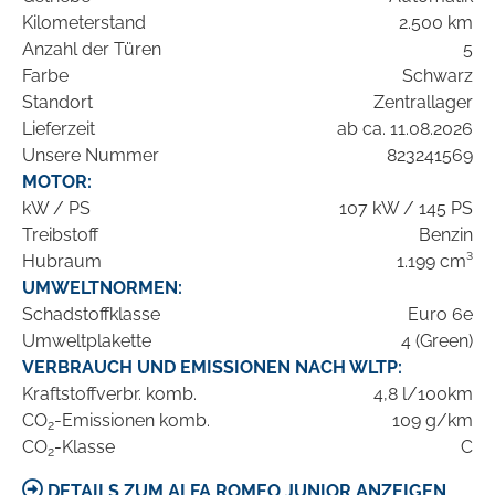
Kilometerstand
2.500 km
Anzahl der Türen
5
Farbe
Schwarz
Standort
Zentrallager
Lieferzeit
ab ca. 11.08.2026
Unsere Nummer
823241569
MOTOR:
kW / PS
107 kW / 145 PS
Treibstoff
Benzin
Hubraum
1.199 cm³
UMWELTNORMEN:
Schadstoffklasse
Euro 6e
Umweltplakette
4 (Green)
VERBRAUCH UND EMISSIONEN NACH WLTP:
Kraftstoffverbr. komb.
4,8 l/100km
CO
-Emissionen komb.
109 g/km
2
CO
-Klasse
C
2
DETAILS ZUM ALFA ROMEO JUNIOR ANZEIGEN