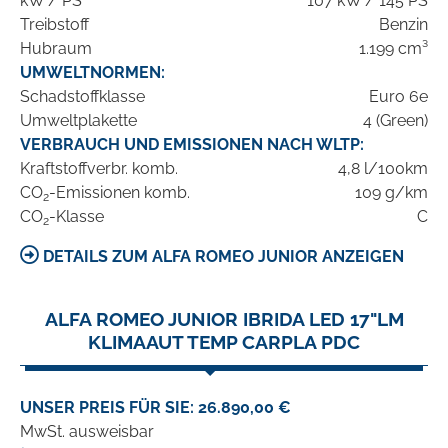
kW / PS
107 kW / 145 PS
Treibstoff
Benzin
Hubraum
1.199 cm³
UMWELTNORMEN:
Schadstoffklasse
Euro 6e
Umweltplakette
4 (Green)
VERBRAUCH UND EMISSIONEN NACH WLTP:
Kraftstoffverbr. komb.
4,8 l/100km
CO
-Emissionen komb.
109 g/km
2
CO
-Klasse
C
2
DETAILS ZUM ALFA ROMEO JUNIOR ANZEIGEN
ALFA ROMEO JUNIOR IBRIDA LED 17"LM
KLIMAAUT TEMP CARPLA PDC
UNSER PREIS FÜR SIE: 26.890,00 €
MwSt. ausweisbar