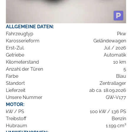
ALLGEMEINE DATEN:
Fahrzeugtyp
Pkw
Karosserieform
Geländewagen
Erst-Zul.
Jul / 2026
Getriebe
Automatik
Kilometerstand
10 km
Anzahl der Türen
5
Farbe
Blau
Standort
Zentrallager
Lieferzeit
ab ca. 18.09.2026
Unsere Nummer
GW-V177
MOTOR:
kW / PS
100 kW / 136 PS
Treibstoff
Benzin
Hubraum
1.199 cm³