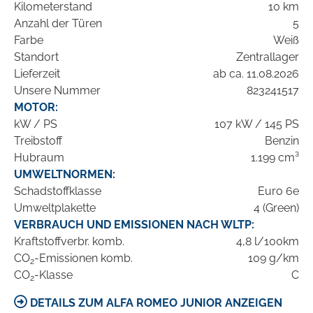
Kilometerstand
10 km
Anzahl der Türen
5
Farbe
Weiß
Standort
Zentrallager
Lieferzeit
ab ca. 11.08.2026
Unsere Nummer
823241517
MOTOR:
kW / PS
107 kW / 145 PS
Treibstoff
Benzin
Hubraum
1.199 cm³
UMWELTNORMEN:
Schadstoffklasse
Euro 6e
Umweltplakette
4 (Green)
VERBRAUCH UND EMISSIONEN NACH WLTP:
Kraftstoffverbr. komb.
4,8 l/100km
CO
-Emissionen komb.
109 g/km
2
CO
-Klasse
C
2
DETAILS ZUM ALFA ROMEO JUNIOR ANZEIGEN