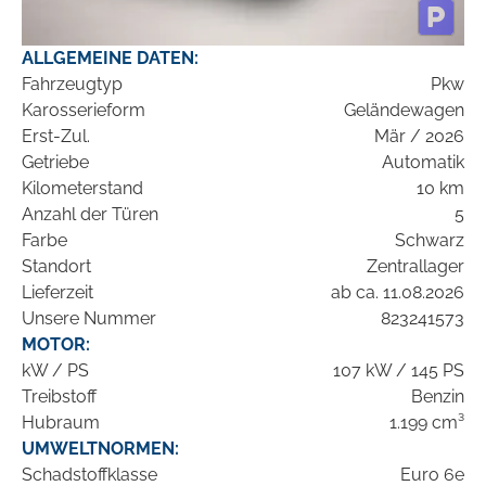
ALLGEMEINE DATEN:
Fahrzeugtyp
Pkw
Karosserieform
Geländewagen
Erst-Zul.
Mär / 2026
Getriebe
Automatik
Kilometerstand
10 km
Anzahl der Türen
5
Farbe
Schwarz
Standort
Zentrallager
Lieferzeit
ab ca. 11.08.2026
Unsere Nummer
823241573
MOTOR:
kW / PS
107 kW / 145 PS
Treibstoff
Benzin
Hubraum
1.199 cm³
UMWELTNORMEN:
Schadstoffklasse
Euro 6e