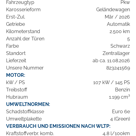
Fahrzeugtyp
Pkw
Karosserieform
Geländewagen
Erst-Zul.
Mär / 2026
Getriebe
Automatik
Kilometerstand
2.500 km
Anzahl der Türen
5
Farbe
Schwarz
Standort
Zentrallager
Lieferzeit
ab ca. 11.08.2026
Unsere Nummer
823241569
MOTOR:
kW / PS
107 kW / 145 PS
Treibstoff
Benzin
Hubraum
1.199 cm³
UMWELTNORMEN:
Schadstoffklasse
Euro 6e
Umweltplakette
4 (Green)
VERBRAUCH UND EMISSIONEN NACH WLTP:
Kraftstoffverbr. komb.
4,8 l/100km