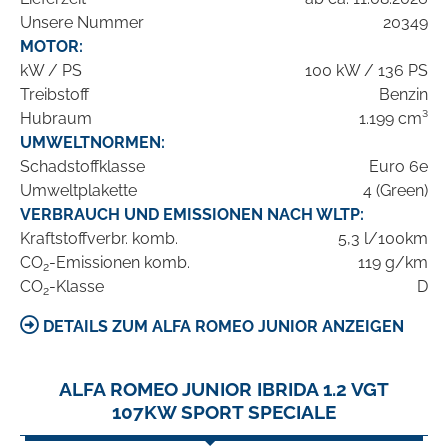
Unsere Nummer
20349
MOTOR:
kW / PS
100 kW / 136 PS
Treibstoff
Benzin
Hubraum
1.199 cm³
UMWELTNORMEN:
Schadstoffklasse
Euro 6e
Umweltplakette
4 (Green)
VERBRAUCH UND EMISSIONEN NACH WLTP:
Kraftstoffverbr. komb.
5,3 l/100km
CO
-Emissionen komb.
119 g/km
2
CO
-Klasse
D
2
DETAILS ZUM ALFA ROMEO JUNIOR ANZEIGEN
ALFA ROMEO JUNIOR IBRIDA 1.2 VGT
107KW SPORT SPECIALE