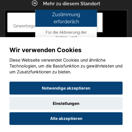
Mehr zu diesem Standort
Zustimmung
Autohaus Blunck
erforderlich
Gewerbegebiet am Mastweg 7, 18356 Barth
Für die Aktivierung der
Karten- und
Navigationsdienste ist Ihre
Zustimmung zu den
Wir verwenden Cookies
Datenschutzrichtlinien vom
Drittanbieter Google LLC
Diese Webseite verwendet Cookies und ähnliche
erforderlich.
Technologien, um die Basisfunktion zu gewährleisten und
um Zusatzfunktionen zu bieten.
Zustimmen
und
Copyright © 2026. Autohaus Blunck
Notwendige akzeptieren
aktivieren
Einstellungen
Startseite
Datenschutz
Impressum
AGB
AGB (Service)
Alle akzeptieren
AGB (Teile)
AGB (Gebrauchtwagen)
Widerruf