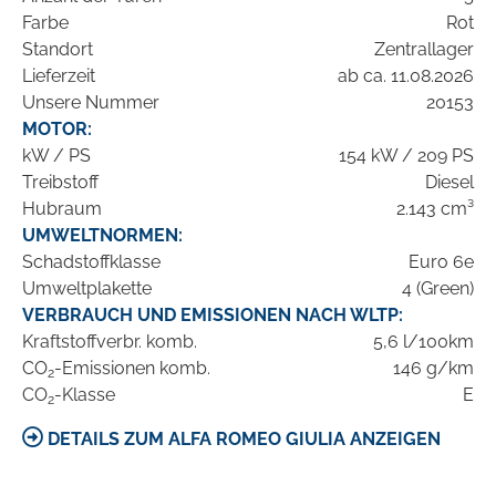
Farbe
Rot
Standort
Zentrallager
Lieferzeit
ab ca. 11.08.2026
Unsere Nummer
20153
MOTOR:
kW / PS
154 kW / 209 PS
Treibstoff
Diesel
Hubraum
2.143 cm³
UMWELTNORMEN:
Schadstoffklasse
Euro 6e
Umweltplakette
4 (Green)
VERBRAUCH UND EMISSIONEN NACH WLTP:
Kraftstoffverbr. komb.
5,6 l/100km
CO
-Emissionen komb.
146 g/km
2
CO
-Klasse
E
2
DETAILS ZUM ALFA ROMEO GIULIA ANZEIGEN