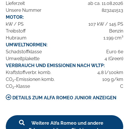
Lieferzeit
ab ca. 11.08.2026
Unsere Nummer
823241513
MOTOR:
kW / PS
107 kW / 145 PS
Treibstoff
Benzin
Hubraum
1.199 cm³
UMWELTNORMEN:
Schadstoffklasse
Euro 6e
Umweltplakette
4 (Green)
VERBRAUCH UND EMISSIONEN NACH WLTP:
Kraftstoffverbr. komb.
4,8 l/100km
CO
-Emissionen komb.
109 g/km
2
CO
-Klasse
C
2
DETAILS ZUM ALFA ROMEO JUNIOR ANZEIGEN
Weitere Alfa Romeo und andere