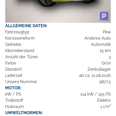
ALLGEMEINE DATEN:
Fahrzeugtyp
Pkw
Karosserieform
Anderes Auto
Getriebe
Automatik
Kilometerstand
15 km
Anzahl der Türen
3
Farbe
Grün
Standort
Zentrallager
Lieferzeit
ab ca. 11.08.2026
Unsere Nummer
98773
MOTOR:
kW / PS
114 kW / 155 PS
Treibstoff
Elektro
Hubraum
1 cm³
UMWELTNORMEN: