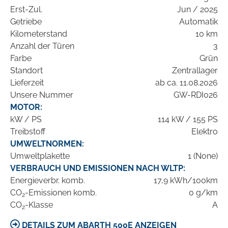
Erst-Zul.
Jun / 2025
Getriebe
Automatik
Kilometerstand
10 km
Anzahl der Türen
3
Farbe
Grün
Standort
Zentrallager
Lieferzeit
ab ca. 11.08.2026
Unsere Nummer
GW-RDI026
MOTOR:
kW / PS
114 kW / 155 PS
Treibstoff
Elektro
UMWELTNORMEN:
Umweltplakette
1 (None)
VERBRAUCH UND EMISSIONEN NACH WLTP:
Energieverbr. komb.
17,9 kWh/100km
CO
-Emissionen komb.
0 g/km
2
CO
-Klasse
A
2
DETAILS ZUM ABARTH 500E ANZEIGEN