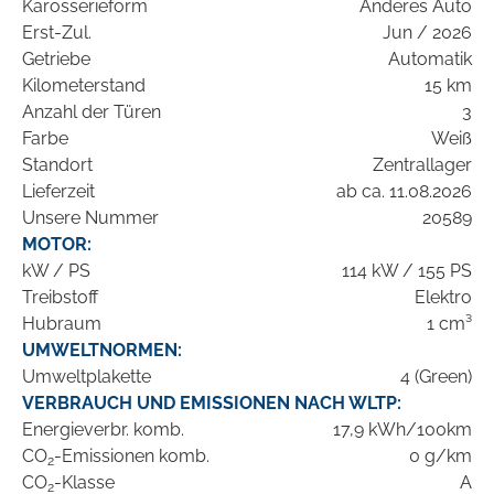
Karosserieform
Anderes Auto
Erst-Zul.
Jun / 2026
Getriebe
Automatik
Kilometerstand
15 km
Anzahl der Türen
3
Farbe
Weiß
Standort
Zentrallager
Lieferzeit
ab ca. 11.08.2026
Unsere Nummer
20589
MOTOR:
kW / PS
114 kW / 155 PS
Treibstoff
Elektro
Hubraum
1 cm³
UMWELTNORMEN:
Umweltplakette
4 (Green)
VERBRAUCH UND EMISSIONEN NACH WLTP:
Energieverbr. komb.
17,9 kWh/100km
CO
-Emissionen komb.
0 g/km
2
CO
-Klasse
A
2