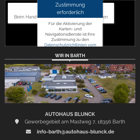
Zustimmung
Autohaus Blunck
erforderlich
Beim Handweiser 19, 18311 Ribnitz-Damgarten
Für die Aktivierung der
Karten- und
Navigationsdienste ist Ihre
Zustimmung zu den
Datenschutzrichtlinien vom
Drittanbieter Google LLC
WIR IN BARTH
erforderlich.
Zustimmen
und
aktivieren
AUTOHAUS BLUNCK
Gewerbegebiet am Mastweg 7, 18356 Barth
info-barth@autohaus-blunck.de