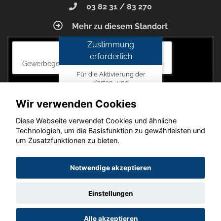
03 82 31 / 83 270
Mehr zu diesem Standort
Zustimmung
Autohaus Blunck
erforderlich
Gewerbegebiet am Mastweg 7, 18356 Barth
Für die Aktivierung der
Karten- und
Navigationsdienste ist Ihre
Zustimmung zu den
Wir verwenden Cookies
Datenschutzrichtlinien vom
Drittanbieter Google LLC
Diese Webseite verwendet Cookies und ähnliche
erforderlich.
Technologien, um die Basisfunktion zu gewährleisten und
um Zusatzfunktionen zu bieten.
Zustimmen
und
Copyright © 2026. Autohaus Blunck
Notwendige akzeptieren
aktivieren
Einstellungen
Startseite
Datenschutz
Impressum
AGB
AGB (Service)
Alle akzeptieren