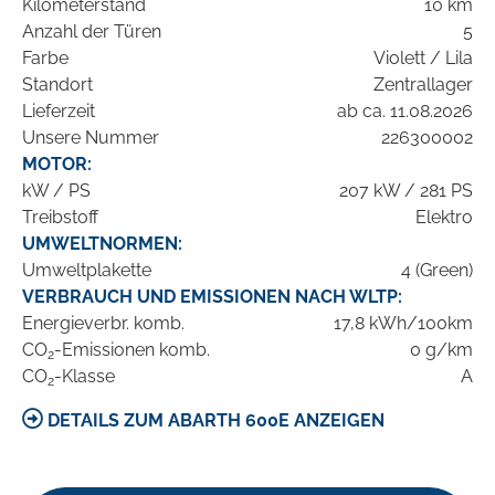
Kilometerstand
10 km
Anzahl der Türen
5
Farbe
Violett / Lila
Standort
Zentrallager
Lieferzeit
ab ca. 11.08.2026
Unsere Nummer
226300002
MOTOR:
kW / PS
207 kW / 281 PS
Treibstoff
Elektro
UMWELTNORMEN:
Umweltplakette
4 (Green)
VERBRAUCH UND EMISSIONEN NACH WLTP:
Energieverbr. komb.
17,8 kWh/100km
CO
-Emissionen komb.
0 g/km
2
CO
-Klasse
A
2
DETAILS ZUM ABARTH 600E ANZEIGEN