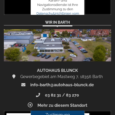
Karten- und
Navigationsdienste ist Ihre
Zustimmung zu den
Datenschutzrichtlinien vom
Drittanbieter Google LLC
WIR IN BARTH
erforderlich.
Zustimmen
und
aktivieren
AUTOHAUS BLUNCK
Gewerbegebiet am Mastweg 7, 18356 Barth
info-barth@autohaus-blunck.de
03 82 31 / 83 270
Mehr zu diesem Standort
Zustimmung