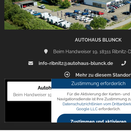
AUTOHAUS BLUNCK
Beim Handweiser 19, 18311 Ribnitz
info-ribnitz@autohaus-blunck.de
Mehr zu diesem Standor
Zustimmung erforderlich
Autohaus Blunck
Für die Aktivierung der Karten- und
Beim Handweiser 19, 18311 Ribnitz-Damgarten
Navigationsdienste ist Ihre Zustimmung z
Datenschutzrichtlinien vom Drittanbiet
Google LLC
erforderlich.
Zustimmen und aktivieren