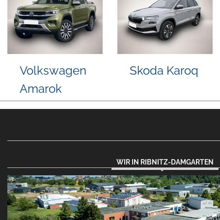
a
Volkswagen
Nissan
Passat
Qashqai
Variant
WIR IN RIBNITZ-DAMGARTEN