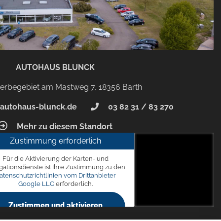
AUTOHAUS BLUNCK
rbegebiet am Mastweg 7, 18356 Barth
autohaus-blunck.de
03 82 31 / 83 270
Mehr zu diesem Standort
Zustimmung erforderlich
unck
Für die Aktivierung der Karten- und
 7, 18356 Barth
gationsdienste ist Ihre Zustimmung zu den
atenschutzrichtlinien vom Drittanbieter
Google LLC
erforderlich.
Zustimmen und aktivieren