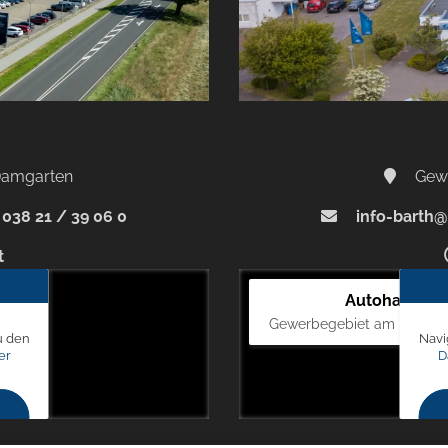
-Damgarten
Gewe
038 21 / 39 06 0
info-barth@
t
Autohaus Bl
Gewerbegebiet am Mastweg
u den
Navi
er
D