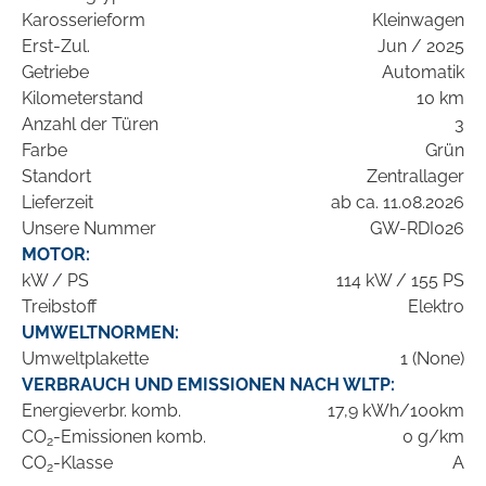
Karosserieform
Kleinwagen
Erst-Zul.
Jun / 2025
Getriebe
Automatik
Kilometerstand
10 km
Anzahl der Türen
3
Farbe
Grün
Standort
Zentrallager
Lieferzeit
ab ca. 11.08.2026
Unsere Nummer
GW-RDI026
MOTOR:
kW / PS
114 kW / 155 PS
Treibstoff
Elektro
UMWELTNORMEN:
Umweltplakette
1 (None)
VERBRAUCH UND EMISSIONEN NACH WLTP:
Energieverbr. komb.
17,9 kWh/100km
CO
-Emissionen komb.
0 g/km
2
CO
-Klasse
A
2