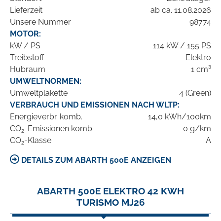
Lieferzeit
ab ca. 11.08.2026
Unsere Nummer
98774
MOTOR:
kW / PS
114 kW / 155 PS
Treibstoff
Elektro
Hubraum
1 cm³
UMWELTNORMEN:
Umweltplakette
4 (Green)
VERBRAUCH UND EMISSIONEN NACH WLTP:
Energieverbr. komb.
14,0 kWh/100km
CO
-Emissionen komb.
0 g/km
2
CO
-Klasse
A
2
DETAILS ZUM ABARTH 500E ANZEIGEN
ABARTH 500E ELEKTRO 42 KWH
TURISMO MJ26