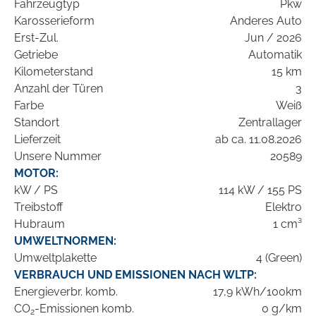
Fahrzeugtyp
Pkw
Karosserieform
Anderes Auto
Erst-Zul.
Jun / 2026
Getriebe
Automatik
Kilometerstand
15 km
Anzahl der Türen
3
Farbe
Weiß
Standort
Zentrallager
Lieferzeit
ab ca. 11.08.2026
Unsere Nummer
20589
MOTOR:
kW / PS
114 kW / 155 PS
Treibstoff
Elektro
Hubraum
1 cm³
UMWELTNORMEN:
Umweltplakette
4 (Green)
VERBRAUCH UND EMISSIONEN NACH WLTP:
Energieverbr. komb.
17,9 kWh/100km
CO
-Emissionen komb.
0 g/km
2