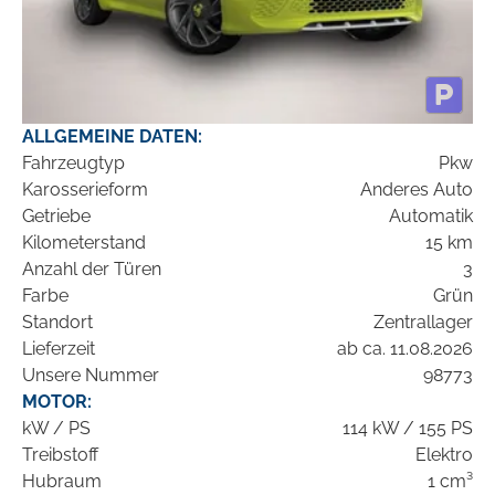
ALLGEMEINE DATEN:
Fahrzeugtyp
Pkw
Karosserieform
Anderes Auto
Getriebe
Automatik
Kilometerstand
15 km
Anzahl der Türen
3
Farbe
Grün
Standort
Zentrallager
Lieferzeit
ab ca. 11.08.2026
Unsere Nummer
98773
MOTOR:
kW / PS
114 kW / 155 PS
Treibstoff
Elektro
Hubraum
1 cm³