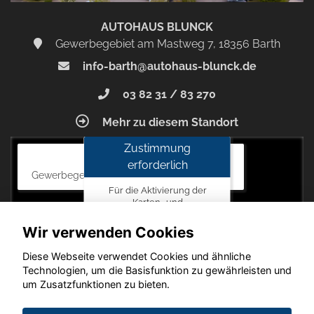
AUTOHAUS BLUNCK
Gewerbegebiet am Mastweg 7, 18356 Barth
info-barth@autohaus-blunck.de
03 82 31 / 83 270
Mehr zu diesem Standort
Zustimmung
Autohaus Blunck
erforderlich
Gewerbegebiet am Mastweg 7, 18356 Barth
Für die Aktivierung der
Karten- und
Navigationsdienste ist Ihre
Zustimmung zu den
Wir verwenden Cookies
Datenschutzrichtlinien vom
Drittanbieter Google LLC
Diese Webseite verwendet Cookies und ähnliche
erforderlich.
Technologien, um die Basisfunktion zu gewährleisten und
um Zusatzfunktionen zu bieten.
Zustimmen
und