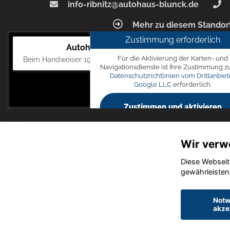
info-ribnitz@autohaus-blunck.de
Mehr zu diesem Standor
Zustimmung erforderlich
Autohaus Blunck
Für die Aktivierung der Karten- und
Beim Handweiser 19, 18311 Ribnitz-Damgarten
Navigationsdienste ist Ihre Zustimmung z
Datenschutzrichtlinien vom Drittanbiet
Google LLC
erforderlich.
Zustimmen und aktivieren
Wir verw
Diese Webseit
gewährleisten
Notw
akze
Startseite
Datensch