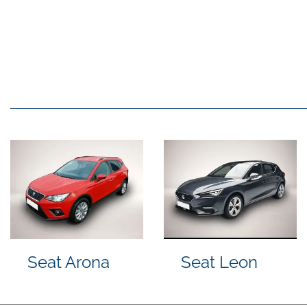
Volkswagen
Hyundai
Taigo
TUCSON