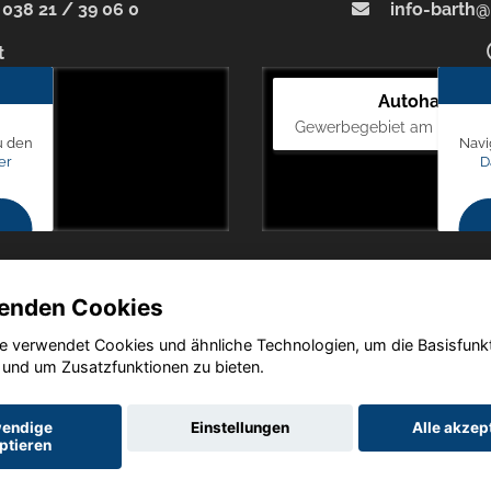
038 21 / 39 06 0
info-barth@
t
Autohaus Bl
Gewerbegebiet am Mastweg
u den
Navi
er
D
enden Cookies
e verwendet Cookies und ähnliche Technologien, um die Basisfunk
Copyright © 2026. Autohaus Blunck
 und um Zusatzfunktionen zu bieten.
endige
Einstellungen
Alle akzep
ptieren
utz
Impressum
AGB
AGB (Service)
AGB (Teile)
AGB (Gebrau