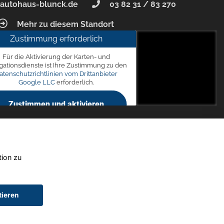
autohaus-blunck.de
03 82 31 / 83 270
Mehr zu diesem Standort
Zustimmung erforderlich
unck
Für die Aktivierung der Karten- und
 7, 18356 Barth
gationsdienste ist Ihre Zustimmung zu den
atenschutzrichtlinien vom Drittanbieter
Google LLC
erforderlich.
Zustimmen und aktivieren
tion zu
tieren
chtwagen)
Widerruf