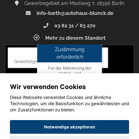
Gewerbegebiet am Mastweg 7, 18356 Barth
info-barth@autohaus-blunck.de
03 82 31 / 83 270
Mehr zu diesem Standort
Zustimmung
Autohaus Blunck
erforderlich
Gewerbegebiet am Mastweg 7, 18356 Barth
Für die Aktivierung der
Karten- und
Navigationsdienste ist Ihre
Zustimmung zu den
Wir verwenden Cookies
Datenschutzrichtlinien vom
Drittanbieter Google LLC
Diese Webseite verwendet Cookies und ähnliche
erforderlich.
Technologien, um die Basisfunktion zu gewährleisten und
um Zusatzfunktionen zu bieten.
Zustimmen
und
Copyright © 2026. Autohaus Blunck
Notwendige akzeptieren
aktivieren