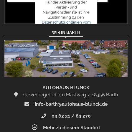
Für die Aktivierung der
Karten- und
Navigationsdienste ist Ihre
Zustimmung zu den
Datenschutzrichtlinien vom
Drittanbieter Google LLC
WIR IN BARTH
erforderlich.
Zustimmen
und
aktivieren
AUTOHAUS BLUNCK
Gewerbegebiet am Mastweg 7, 18356 Barth
info-barth@autohaus-blunck.de
03 82 31 / 83 270
Mehr zu diesem Standort