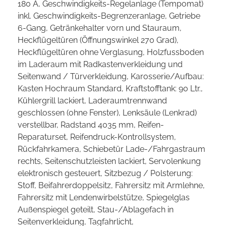
180 A, Geschwindigkeits-Regelanlage (Tempomat)
inkl. Geschwindigkeits-Begrenzeranlage, Getriebe
6-Gang, Getränkehalter vorn und Stauraum,
Heckflügeltüren (Öffnungswinkel 270 Grad),
Heckflügeltüren ohne Verglasung, Holzfussboden
im Laderaum mit Radkastenverkleidung und
Seitenwand / Türverkleidung, Karosserie/Aufbau:
Kasten Hochraum Standard, Kraftstofftank: 90 Ltr.,
Kühlergrill lackiert, Laderaumtrennwand
geschlossen (ohne Fenster), Lenksäule (Lenkrad)
verstellbar, Radstand 4035 mm, Reifen-
Reparaturset, Reifendruck-Kontrollsystem,
Rückfahrkamera, Schiebetür Lade-/Fahrgastraum
rechts, Seitenschutzleisten lackiert, Servolenkung
elektronisch gesteuert, Sitzbezug / Polsterung:
Stoff, Beifahrerdoppelsitz, Fahrersitz mit Armlehne,
Fahrersitz mit Lendenwirbelstütze, Spiegelglas
Außenspiegel geteilt, Stau-/Ablagefach in
Seitenverkleidung, Tagfahrlicht,