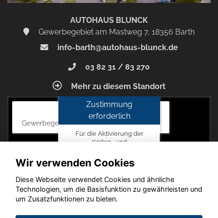
AUTOHAUS BLUNCK
Gewerbegebiet am Mastweg 7, 18356 Barth
info-barth@autohaus-blunck.de
03 82 31 / 83 270
Mehr zu diesem Standort
Zustimmung
Autohaus Blunck
erforderlich
Gewerbegebiet am Mastweg 7, 18356 Barth
Für die Aktivierung der
Karten- und
Navigationsdienste ist Ihre
Zustimmung zu den
Wir verwenden Cookies
Datenschutzrichtlinien vom
Drittanbieter Google LLC
Diese Webseite verwendet Cookies und ähnliche
erforderlich.
Technologien, um die Basisfunktion zu gewährleisten und
um Zusatzfunktionen zu bieten.
Zustimmen
und