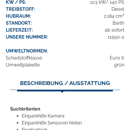
KW / PS:
103 kW/ 140 PS
TREIBSTOFF:
Diesel
HUBRAUM:
2.184 cm³
STANDORT:
Barth
LIEFERZEIT:
ab sofort
UNSERE NUMMER:
11550-2
UMWELTNORMEN:
Schadstoffklasse
Euro 6
Umweltplakette
grün
BESCHREIBUNG / AUSSTATTUNG
Suchkriterien
Einparkhilfe Kamera
Einparkhilfe Sensoren hinten
Frontantrieb