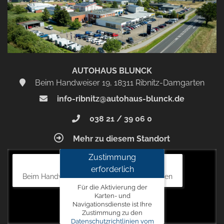
AUTOHAUS BLUNCK
Beim Handweiser 19, 18311 Ribnitz-Damgarten
info-ribnitz@autohaus-blunck.de
038 21 / 39 06 0
Mehr zu diesem Standort
Zustimmung
Autohaus Blunck
erforderlich
Beim Handweiser 19, 18311 Ribnitz-Damgarten
Für die Aktivierung der
Karten- und
Navigationsdienste ist Ihre
Zustimmung zu den
Datenschutzrichtlinien vom