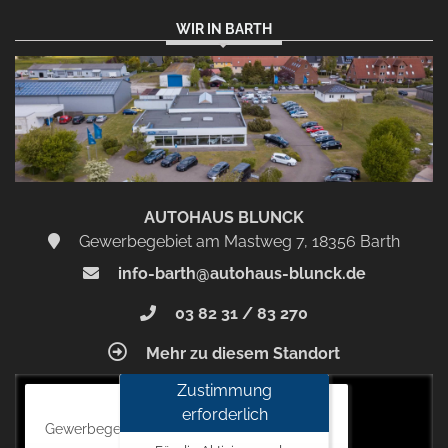
Drittanbieter Google LLC
WIR IN BARTH
erforderlich.
Zustimmen
und
aktivieren
AUTOHAUS BLUNCK
Gewerbegebiet am Mastweg 7, 18356 Barth
info-barth@autohaus-blunck.de
03 82 31 / 83 270
Mehr zu diesem Standort
Zustimmung
Autohaus Blunck
erforderlich
Gewerbegebiet am Mastweg 7, 18356 Barth