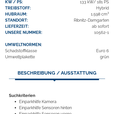
KW / PS:
133 kW/ 181 PS
TREIBSTOFF:
Hybrid
HUBRAUM:
1.598 cm³
STANDORT:
Ribnitz-Damgarten
LIEFERZEIT:
ab sofort
UNSERE NUMMER:
10562-1
UMWELTNORMEN:
Schadstoffklasse
Euro 6
Umweltplakette
grün
BESCHREIBUNG / AUSSTATTUNG
Suchkriterien
Einparkhilfe Kamera
Einparkhilfe Sensoren hinten
Einparkhilfe Sensoren vorne