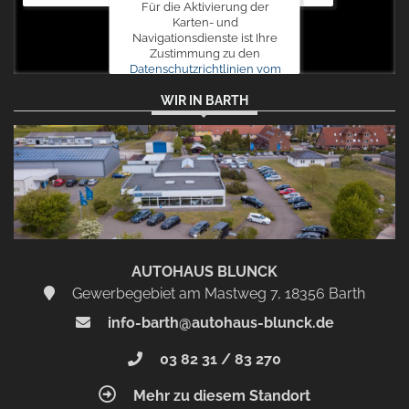
Für die Aktivierung der
Karten- und
Navigationsdienste ist Ihre
Zustimmung zu den
Datenschutzrichtlinien vom
Drittanbieter Google LLC
WIR IN BARTH
erforderlich.
Zustimmen
und
aktivieren
AUTOHAUS BLUNCK
Gewerbegebiet am Mastweg 7, 18356 Barth
info-barth@autohaus-blunck.de
03 82 31 / 83 270
Mehr zu diesem Standort