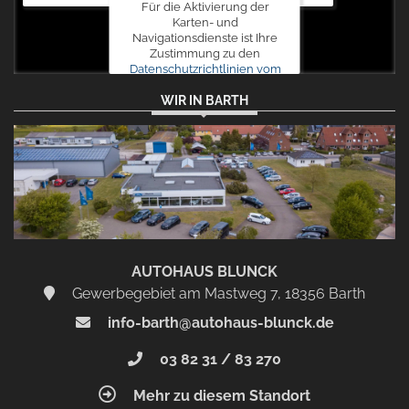
Für die Aktivierung der
Karten- und
Navigationsdienste ist Ihre
Zustimmung zu den
Datenschutzrichtlinien vom
Drittanbieter Google LLC
WIR IN BARTH
erforderlich.
Zustimmen
und
aktivieren
AUTOHAUS BLUNCK
Gewerbegebiet am Mastweg 7, 18356 Barth
info-barth@autohaus-blunck.de
03 82 31 / 83 270
Mehr zu diesem Standort