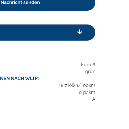
Nachricht senden
Euro 6
grün
NEN NACH WLTP:
18,7 kWh/100km
0 g/km
A