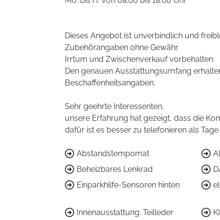
Mo. bis Fr. von 08:00 bis 18:00 Uhr
Dieses Angebot ist unverbindlich und freibl
Zubehörangaben ohne Gewähr.
Irrtum und Zwischenverkauf vorbehalten.
Den genauen Ausstattungsumfang erhalten
Beschaffenheitsangaben.
Sehr geehrte Interessenten,
unsere Erfahrung hat gezeigt, dass die Kom
dafür ist es besser zu telefonieren als Tag
Abstandstempomat
A
Beheizbares Lenkrad
D
Einparkhilfe-Sensoren hinten
e
Innenausstattung: Teilleder
K