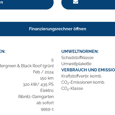
en
Finanzierungsrechner öffnen
EN:
UMWELTNORMEN:
Schadstoffklasse
5
Umweltplakette
ergreen & Black Roof (grün)
VERBRAUCH UND EMISSIO
Feb / 2024
Kraftstoffverbr. komb.
150 km
CO
-Emissionen komb.
2
320 kW/ 435 PS
CO
-Klasse
2
Elektro
Ribnitz-Damgarten
ab sofort
9959-1