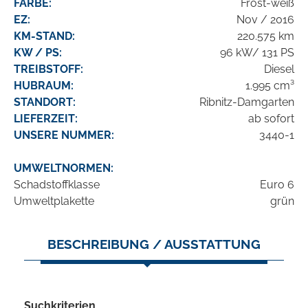
FARBE:
Frost-weiß
EZ:
Nov / 2016
KM-STAND:
220.575 km
KW / PS:
96 kW/ 131 PS
TREIBSTOFF:
Diesel
HUBRAUM:
1.995 cm³
STANDORT:
Ribnitz-Damgarten
LIEFERZEIT:
ab sofort
UNSERE NUMMER:
3440-1
UMWELTNORMEN:
Schadstoffklasse
Euro 6
Umweltplakette
grün
BESCHREIBUNG / AUSSTATTUNG
Suchkriterien