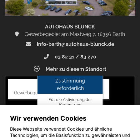
AUTOHAUS BLUNCK
Gewerbegebiet am Mastweg 7, 18356 Barth
info-barth@autohaus-blunck.de
03 82 31 / 83 270
Mehr zu diesem Standort
Zustimmung
Autohaus Blunck
erforderlich
Gewerbegebiet am Mastweg 7, 18356 Barth
Für die Aktivierung der
Karten- und
Navigationsdienste ist Ihre
Zustimmung zu den
Wir verwenden Cookies
Datenschutzrichtlinien vom
Drittanbieter Google LLC
Diese Webseite verwendet Cookies und ähnliche
erforderlich.
Technologien, um die Basisfunktion zu gewährleisten und