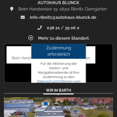
AUTOHAUS BLUNCK
Beim Handweiser 19, 18311 Ribnitz-Damgarten
info-ribnitz@autohaus-blunck.de
038 21 / 39 06 0
Mehr zu diesem Standort
Zustimmung
Autohaus Blunck
erforderlich
Beim Handweiser 19, 18311 Ribnitz-Damgarten
Für die Aktivierung der
Karten- und
Navigationsdienste ist Ihre
Zustimmung zu den
Datenschutzrichtlinien vom
Drittanbieter Google LLC
WIR IN BARTH
erforderlich.
Zustimmen
und
aktivieren