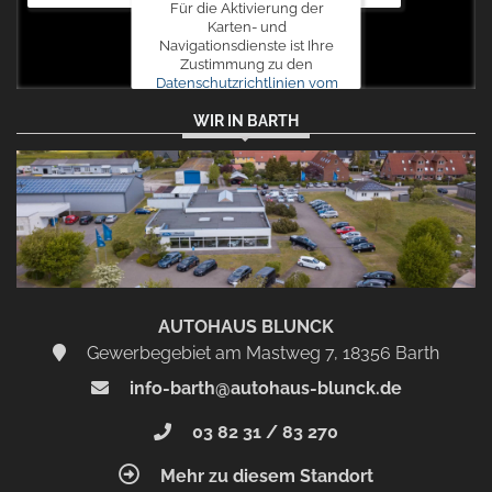
Für die Aktivierung der
Karten- und
Navigationsdienste ist Ihre
Zustimmung zu den
Datenschutzrichtlinien vom
Drittanbieter Google LLC
WIR IN BARTH
erforderlich.
Zustimmen
und
aktivieren
AUTOHAUS BLUNCK
Gewerbegebiet am Mastweg 7, 18356 Barth
info-barth@autohaus-blunck.de
03 82 31 / 83 270
Mehr zu diesem Standort