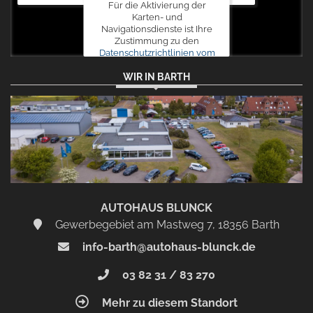
Für die Aktivierung der
Karten- und
Navigationsdienste ist Ihre
Zustimmung zu den
Datenschutzrichtlinien vom
Drittanbieter Google LLC
WIR IN BARTH
erforderlich.
Zustimmen
und
aktivieren
AUTOHAUS BLUNCK
Gewerbegebiet am Mastweg 7, 18356 Barth
info-barth@autohaus-blunck.de
03 82 31 / 83 270
Mehr zu diesem Standort