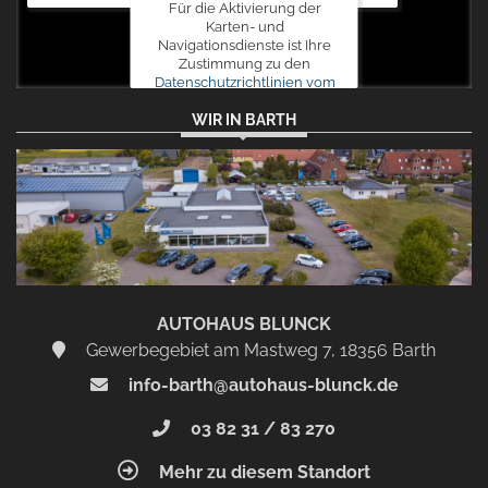
Für die Aktivierung der
Karten- und
Navigationsdienste ist Ihre
Zustimmung zu den
Datenschutzrichtlinien vom
Drittanbieter Google LLC
WIR IN BARTH
erforderlich.
Zustimmen
und
aktivieren
AUTOHAUS BLUNCK
Gewerbegebiet am Mastweg 7, 18356 Barth
info-barth@autohaus-blunck.de
03 82 31 / 83 270
Mehr zu diesem Standort