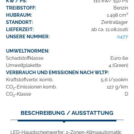
KW / PS:
110 kW/ 150 PS
TREIBSTOFF:
Benzin
HUBRAUM:
1.498 cm³
STANDORT:
Zentrallager
LIEFERZEIT:
ab ca. 11.08.2026
UNSERE NUMMER:
0477
UMWELTNORMEN:
Schadstoffklasse
Euro 6e
Umweltplakette
4 (Green)
VERBRAUCH UND EMISSIONEN NACH WLTP:
Kraftstoffverbr. komb.
5,6 l/100km
CO
-Emissionen komb.
127 g/km
2
CO
-Klasse
D
2
BESCHREIBUNG / AUSSTATTUNG
LED-Hauptscheinwerfer; 2-Zonen-Klimaautomatik;