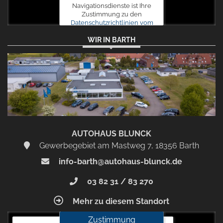
Navigationsdienste ist Ihre
Zustimmung zu den
Datenschutzrichtlinien vom
Drittanbieter Google LLC
WIR IN BARTH
erforderlich.
Zustimmen
und
aktivieren
AUTOHAUS BLUNCK
Gewerbegebiet am Mastweg 7, 18356 Barth
info-barth@autohaus-blunck.de
03 82 31 / 83 270
Mehr zu diesem Standort
Zustimmung