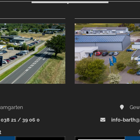
-Damgarten
Gewe
038 21 / 39 06 0
info-barth@
t