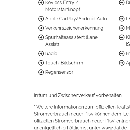
Keyless Entry /
D
Motorstartknopf
Apple CarPlay/Android Auto
L
Verkehrszeichenerkennung
M
Spurhalteassistent (Lane
K
Assist)
I
Radio
F
Touch-Bildschirm
A
Regensensor
Irrtum und Zwischenverkauf vorbehalten.
* Weitere Informationen zum offiziellen Kraft
Stromverbrauch neuer Pkw können dem 'Leitfad
offiziellen Stromverbrauch neuer Pkw' entn
unentgeltlich erhältlich ist unter www.dat.de.