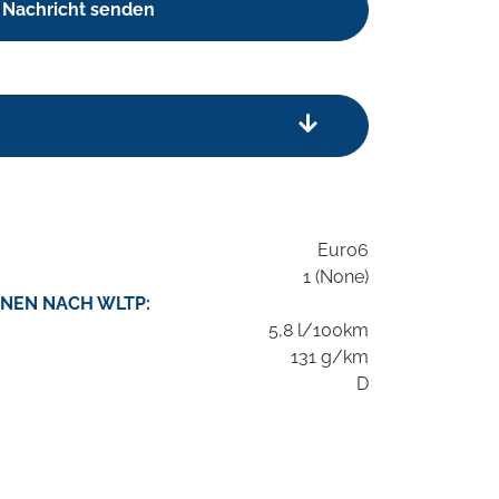
Nachricht senden
Euro6
1 (None)
NEN NACH WLTP:
5,8 l/100km
131 g/km
D