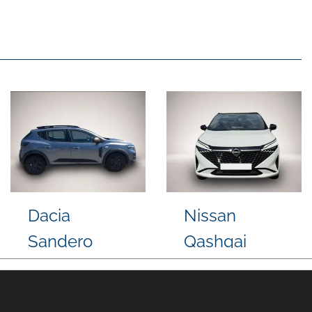
Volkswagen
Hyundai
Touareg
TUCSON