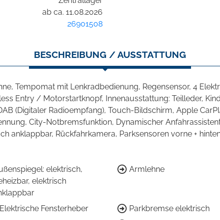
Zentrallager
ab ca. 11.08.2026
26901508
BESCHREIBUNG / AUSSTATTUNG
ehne, Tempomat mit Lenkradbedienung, Regensensor, 4 Elektri
ss Entry / Motorstartknopf, Innenausstattung: Teilleder, Kind
DAB (Digitaler Radioempfang), Touch-Bildschirm, Apple CarPla
nung, City-Notbremsfunktion, Dynamischer Anfahrassistent, 
risch anklappbar, Rückfahrkamera, Parksensoren vorne + hinte
ußenspiegel: elektrisch,
Armlehne
heizbar, elektrisch
nklappbar
 Elektrische Fensterheber
Parkbremse elektrisch