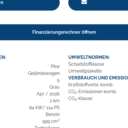
en
Finanzierungsrechner öffnen
EN:
UMWELTNORMEN:
Schadstoffklasse
Pkw
Umweltplakette
Geländewagen
VERBRAUCH UND EMISSIO
5
Kraftstoffverbr. komb.
Grau
CO
-Emissionen komb.
2
Apr / 2026
CO
-Klasse
2
2 km
84 kW/ 114 PS
Benzin
999 cm³