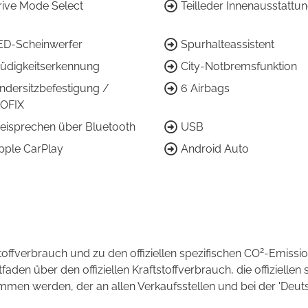
rive Mode Select
Teilleder Innenausstattu
ED-Scheinwerfer
Spurhalteassistent
üdigkeitserkennung
City-Notbremsfunktion
indersitzbefestigung /
6 Airbags
SOFIX
reisprechen über Bluetooth
USB
pple CarPlay
Android Auto
2
stoffverbrauch und zu den offiziellen spezifischen CO
-Emissi
en über den offiziellen Kraftstoffverbrauch, die offiziellen 
ommen werden, der an allen Verkaufsstellen und bei der 'D