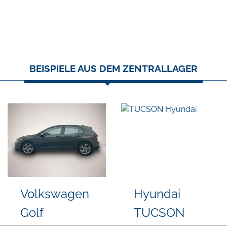
BEISPIELE AUS DEM ZENTRALLAGER
udi A3
MG HS
V
G