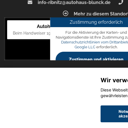
info-ribnitz@autohaus-blunck.de
Mehr zu diesem Standor
Zustimmung erforderlich
Autohaus Blunck
Für die Aktivierung der Karten- und
Beim Handweiser 19, 18311 Ribnitz-Damgarten
Navigationsdienste ist Ihre Zustimmung z
Datenschutzrichtlinien vom Drittanbiet
Google LLC
erforderlich.
Zustimmen und aktivieren
Wir verw
Diese Webseit
gewährleisten
Notw
akze
Startseite
Datensch