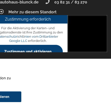
autohaus-blunck.de
03 82 31 / 83 270
Mehr zu diesem Standort
Zustimmung erforderlich
unck
Für die Aktivierung der Karten- und
 7, 18356 Barth
gationsdienste ist Ihre Zustimmung zu den
atenschutzrichtlinien vom Drittanbieter
Google LLC
erforderlich.
Zustimmen und aktivieren
tion zu
tieren
chtwagen)
Widerruf