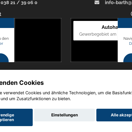
038 21 / 39 06 0
info-barth@
t
Autohaus Bl
Gewerbegebiet am Mastweg
u den
Navi
er
D
enden Cookies
e verwendet Cookies und ähnliche Technologien, um die Basisfunk
Copyright © 2026. Autohaus Blunck
 und um Zusatzfunktionen zu bieten.
endige
Einstellungen
Alle akzep
ptieren
utz
Impressum
AGB
AGB (Service)
AGB (Teile)
AGB (Gebrau