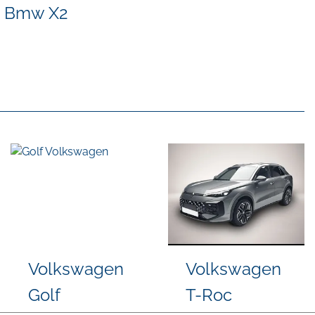
Bmw X2
olkswagen
Volkswagen
H
olf
Tiguan