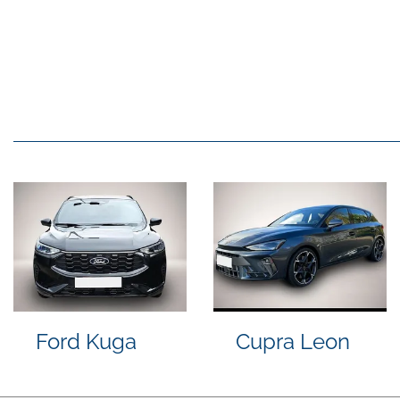
Volkswagen
Peugeot
A
T-Roc
5008