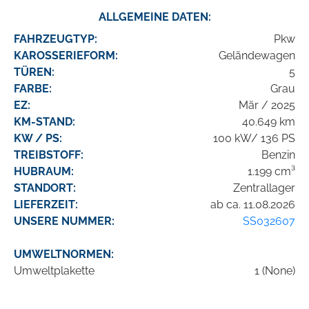
ALLGEMEINE DATEN:
FAHRZEUGTYP:
Pkw
KAROSSERIEFORM:
Geländewagen
TÜREN:
5
FARBE:
Grau
EZ:
Mär / 2025
KM-STAND:
40.649 km
KW / PS:
100 kW/ 136 PS
TREIBSTOFF:
Benzin
HUBRAUM:
1.199 cm³
STANDORT:
Zentrallager
LIEFERZEIT:
ab ca. 11.08.2026
UNSERE NUMMER:
SS032607
UMWELTNORMEN:
Umweltplakette
1 (None)