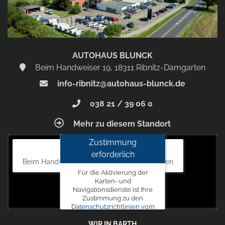
AUTOHAUS BLUNCK
Beim Handweiser 19, 18311 Ribnitz-Damgarten
info-ribnitz@autohaus-blunck.de
038 21 / 39 06 0
Mehr zu diesem Standort
Zustimmung
Autohaus Blunck
erforderlich
Beim Handweiser 19, 18311 Ribnitz-Damgarten
Für die Aktivierung der
Karten- und
Navigationsdienste ist Ihre
Zustimmung zu den
Datenschutzrichtlinien vom
Drittanbieter Google LLC
WIR IN BARTH
erforderlich.