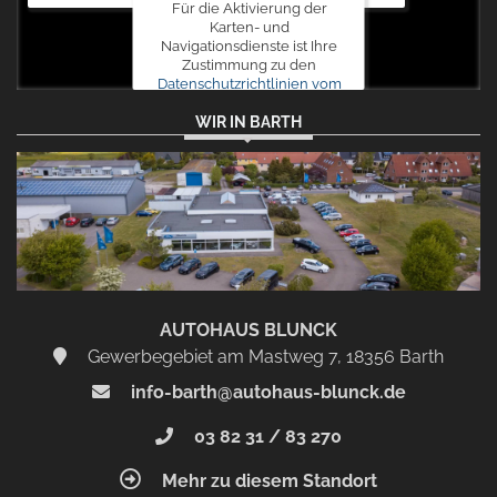
Für die Aktivierung der
Karten- und
Navigationsdienste ist Ihre
Zustimmung zu den
Datenschutzrichtlinien vom
Drittanbieter Google LLC
WIR IN BARTH
erforderlich.
Zustimmen
und
aktivieren
AUTOHAUS BLUNCK
Gewerbegebiet am Mastweg 7, 18356 Barth
info-barth@autohaus-blunck.de
03 82 31 / 83 270
Mehr zu diesem Standort