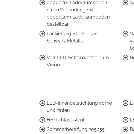
doppelter Laderaumboden
S
nur in Verbindung mit
doppeltem Laderaumboden
bestellbar
Lackierung Black-Pearl-
W
Schwarz Metallic
v
b
Voll-LED-Scheinwerfer Pure
B
Vision
LED-Innenbeleuchtung vorne
L
und hinten
Fernlichtassistent
L
Sommerbereifung 205/55
R