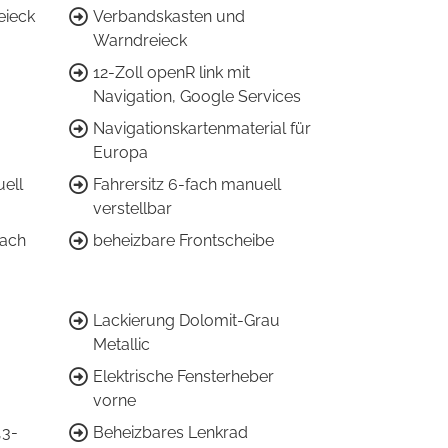
eieck
Verbandskasten und
Warndreieck
12-Zoll openR link mit
Navigation, Google Services
Navigationskartenmaterial für
Europa
uell
Fahrersitz 6-fach manuell
verstellbar
fach
beheizbare Frontscheibe
Lackierung Dolomit-Grau
Metallic
Elektrische Fensterheber
vorne
,3-
Beheizbares Lenkrad