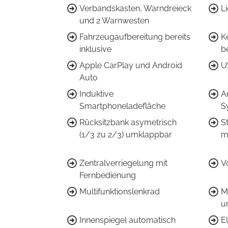
Verbandskasten, Warndreieck
Li
und 2 Warnwesten
Fahrzeugaufbereitung bereits
K
inklusive
be
Apple CarPlay und Android
U
Auto
Induktive
A
Smartphoneladefläche
S
Rücksitzbank asymetrisch
S
(1/3 zu 2/3) umklappbar
m
Zentralverriegelung mit
V
Fernbedienung
Multifunktionslenkrad
M
u
Innenspiegel automatisch
E