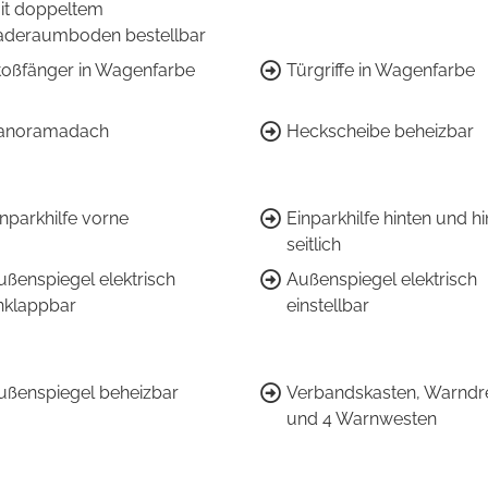
it doppeltem
aderaumboden bestellbar
toßfänger in Wagenfarbe
Türgriffe in Wagenfarbe
anoramadach
Heckscheibe beheizbar
inparkhilfe vorne
Einparkhilfe hinten und h
seitlich
ußenspiegel elektrisch
Außenspiegel elektrisch
nklappbar
einstellbar
ußenspiegel beheizbar
Verbandskasten, Warndr
und 4 Warnwesten