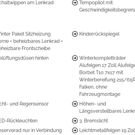
chaltwippen am Lenkrad
Tempopilot mit
Geschwindigkeitsbegren
inter Paket Sitzheizung
Kinderrückspiegel
orne + beheizbares Lenkrad +
eheizbare Frontscheibe
elüftungsdüsen hinten
Winterkompletträder
Alufelgen 17 Zoll Alufelg
Borbet T10 7x17 mit
Winterbereifung 215/65R
Falken, ohne
Fahrzeugmontage
icht- und Regensensor
Höhen- und
Längsverstellbares Lenk
ED-Rückleuchten
3. Bremslicht
eserverad nur in Verbindung
Leichtmetallfelgen 19 Zol