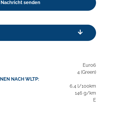
Nachricht senden
Euro6
4 (Green)
NEN NACH WLTP:
6,4 l/100km
146 g/km
E