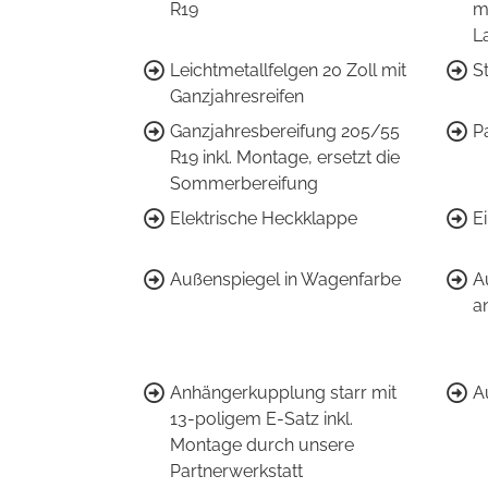
R19
m
L
Leichtmetallfelgen 20 Zoll mit
S
Ganzjahresreifen
Ganzjahresbereifung 205/55
P
R19 inkl. Montage, ersetzt die
Sommerbereifung
Elektrische Heckklappe
E
Außenspiegel in Wagenfarbe
A
a
Anhängerkupplung starr mit
A
13-poligem E-Satz inkl.
Montage durch unsere
Partnerwerkstatt