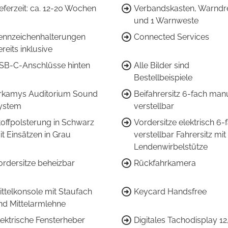
eferzeit: ca. 12-20 Wochen
Verbandskasten, Warndr
und 1 Warnweste
ennzeichenhalterungen
Connected Services
reits inklusive
SB-C-Anschlüsse hinten
Alle Bilder sind
Bestellbeispiele
rkamys Auditorium Sound
Beifahrersitz 6-fach man
ystem
verstellbar
toffpolsterung in Schwarz
Vordersitze elektrisch 6-
it Einsätzen in Grau
verstellbar Fahrersitz mit
Lendenwirbelstütze
ordersitze beheizbar
Rückfahrkamera
ittelkonsole mit Staufach
Keycard Handsfree
nd Mittelarmlehne
lektrische Fensterheber
Digitales Tachodisplay 12