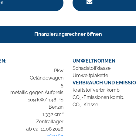
en
Finanzierungsrechner öffnen
EN:
UMWELTNORMEN:
Schadstoffklasse
Pkw
Umweltplakette
Geländewagen
VERBRAUCH UND EMISSIO
5
Kraftstoffverbr. komb.
metallic gegen Aufpreis
CO
-Emissionen komb.
2
109 kW/ 148 PS
CO
-Klasse
2
Benzin
1.332 cm³
Zentrallager
ab ca. 11.08.2026