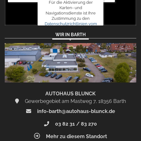
Für die Aktivierung der
Karten- und
Navigationsdienste ist Ihre
Zustimmung zu den
Datenschutzrichtlinien vom
Drittanbieter Google LLC
WIR IN BARTH
erforderlich.
Zustimmen
und
aktivieren
AUTOHAUS BLUNCK
Gewerbegebiet am Mastweg 7, 18356 Barth
info-barth@autohaus-blunck.de
03 82 31 / 83 270
Mehr zu diesem Standort