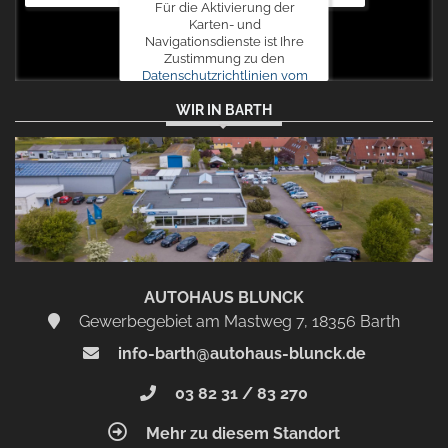
Für die Aktivierung der
Karten- und
Navigationsdienste ist Ihre
Zustimmung zu den
Datenschutzrichtlinien vom
Drittanbieter Google LLC
WIR IN BARTH
erforderlich.
Zustimmen
und
aktivieren
AUTOHAUS BLUNCK
Gewerbegebiet am Mastweg 7, 18356 Barth
info-barth@autohaus-blunck.de
03 82 31 / 83 270
Mehr zu diesem Standort