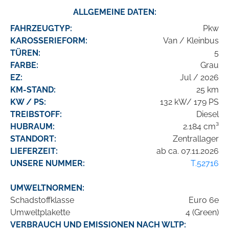
ALLGEMEINE DATEN:
FAHRZEUGTYP:
Pkw
KAROSSERIEFORM:
Van / Kleinbus
TÜREN:
5
FARBE:
Grau
EZ:
Jul / 2026
KM-STAND:
25 km
KW / PS:
132 kW/ 179 PS
TREIBSTOFF:
Diesel
HUBRAUM:
2.184 cm³
STANDORT:
Zentrallager
LIEFERZEIT:
ab ca. 07.11.2026
UNSERE NUMMER:
T.52716
UMWELTNORMEN:
Schadstoffklasse
Euro 6e
Umweltplakette
4 (Green)
VERBRAUCH UND EMISSIONEN NACH WLTP: