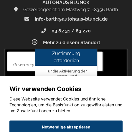
AUTOHAUS BLUNCK
Gewerbegebiet am Mastweg 7, 18356 Barth
info-barth@autohaus-blunck.de
03 82 31 / 83 270
Mehr zu diesem Standort
Zustimmung
Autohaus Blunck
erforderlich
Gewerbegebiet am Mastweg 7, 18356 Barth
Für die Aktivierung der
Karten- und
Navigationsdienste ist Ihre
Zustimmung zu den
Wir verwenden Cookies
Datenschutzrichtlinien vom
Drittanbieter Google LLC
Diese Webseite verwendet Cookies und ähnliche
erforderlich.
Technologien, um die Basisfunktion zu gewährleisten und
um Zusatzfunktionen zu bieten.
Zustimmen
und
Copyright © 2026. Autohaus Blunck
Notwendige akzeptieren
aktivieren