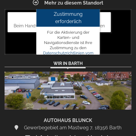
Mehr zu diesem Standort
Zustimmung
Autohaus Blunck
erforderlich
Beim Handweiser 19, 18311 Ribnitz-Damgarten
Für die Aktivierung der
Karten- und
Navigationsdienste ist Ihre
Zustimmung zu den
Datenschutzrichtlinien vom
Drittanbieter Google LLC
WIR IN BARTH
erforderlich.
Zustimmen
und
aktivieren
AUTOHAUS BLUNCK
Gewerbegebiet am Mastweg 7, 18356 Barth