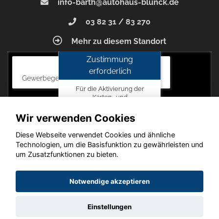
info-barth@autohaus-blunck.de
03 82 31 / 83 270
Mehr zu diesem Standort
Zustimmung
Autohaus Blunck
erforderlich
Gewerbegebiet am Mastweg 7, 18356 Barth
Für die Aktivierung der
Karten- und
Navigationsdienste ist Ihre
Zustimmung zu den
Wir verwenden Cookies
Datenschutzrichtlinien vom
Drittanbieter Google LLC
Diese Webseite verwendet Cookies und ähnliche
erforderlich.
Technologien, um die Basisfunktion zu gewährleisten und
um Zusatzfunktionen zu bieten.
Zustimmen
und
Copyright © 2026. Autohaus Blunck
Notwendige akzeptieren
aktivieren
Einstellungen