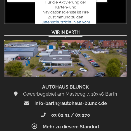
Für die Aktivierung der
Karten- und
Navigationsdienste ist Ihre
Zustimmung zu den
Datenschutzrichtlinien vom
Drittanbieter Google LLC
WIR IN BARTH
erforderlich.
Zustimmen
und
aktivieren
AUTOHAUS BLUNCK
Gewerbegebiet am Mastweg 7, 18356 Barth
info-barth@autohaus-blunck.de
03 82 31 / 83 270
Mehr zu diesem Standort