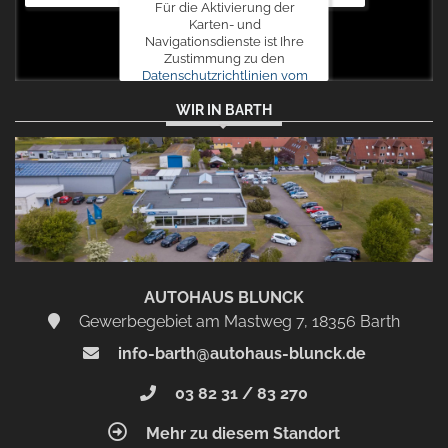
Für die Aktivierung der
Karten- und
Navigationsdienste ist Ihre
Zustimmung zu den
Datenschutzrichtlinien vom
Drittanbieter Google LLC
WIR IN BARTH
erforderlich.
Zustimmen
und
aktivieren
AUTOHAUS BLUNCK
Gewerbegebiet am Mastweg 7, 18356 Barth
info-barth@autohaus-blunck.de
03 82 31 / 83 270
Mehr zu diesem Standort