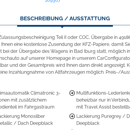
169367
BESCHREIBUNG / AUSSTATTUNG
 Zulassungsbescheinigung Teil II oder COC, Übergabe in 491
ten Ihnen eine kostenlose Zusendung der KFZ-Papiere, damit S
t bei der Übergabe des Wagens in Bad Iburg statt, möglich i
Wunschauto auf unserer Homepage in unserem CarConfigurator
lbar und der Gesamtpreis wird Ihnen dann direkt angezeigt. K
eine Inzahlungnahme von Altfahrzeugen möglich. Preis-/Au
limaautomatik Climatronic 3-
Multifunktions-Lederlenk
onen mit zusätzlichem
beheizbar nur in Verbind
edienteil im Fahrgastraum
mit Travel Assist bestellb
ackierung Monosilber
Lackierung Puregrey / 
etallic / Dach Deepblack
Deepblack