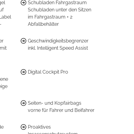
gel
Schubladen Fahrgastraum
uf
Schubladen unter den Sitzen
Label
im Fahrgastraum + 2
-
Abfallbehälter
er
Geschwindigkeitsbegrenzer
mit
inkl. Intelligent Speed Assist
Digital Cockpit Pro
dene
eige
Seiten- und Kopfairbags
vorne für Fahrer und Beifahrer
de
Proaktives