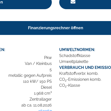
en
Finanzierungsrechner öffnen
EN:
UMWELTNORMEN:
Schadstoffklasse
Pkw
Umweltplakette
Van / Kleinbus
VERBRAUCH UND EMISSIO
5
Kraftstoffverbr. komb.
metallic gegen Aufpreis
CO
-Emissionen komb.
2
110 kW/ 150 PS
CO
-Klasse
2
Diesel
1.968 cm³
Zentrallager
ab ca. 11.08.2026