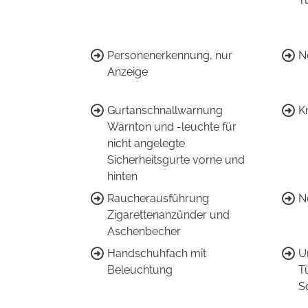
T
Personenerkennung, nur
N
Anzeige
Gurtanschnallwarnung
K
Warnton und -leuchte für
nicht angelegte
Sicherheitsgurte vorne und
hinten
Raucherausführung
N
Zigarettenanzünder und
Aschenbecher
Handschuhfach mit
U
Beleuchtung
T
S