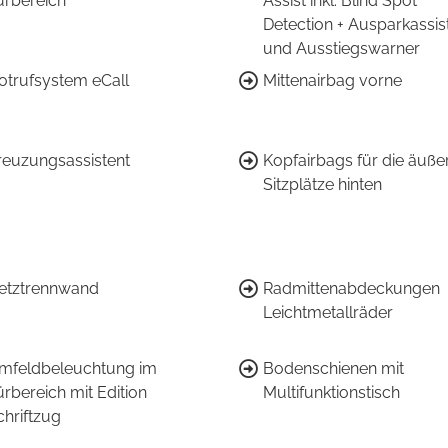
ürbereich
Assist inkl. Blind Spot
Detection + Ausparkassis
und Ausstiegswarner
otrufsystem eCall
Mittenairbag vorne
reuzungsassistent
Kopfairbags für die äuße
Sitzplätze hinten
etztrennwand
Radmittenabdeckungen
Leichtmetallräder
mfeldbeleuchtung im
Bodenschienen mit
ürbereich mit Edition
Multifunktionstisch
chriftzug