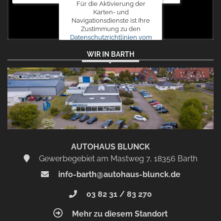
Für die Aktivierung der
Karten- und
Navigationsdienste ist Ihre
Zustimmung zu den
Datenschutzrichtlinien vom
Drittanbieter Google LLC
WIR IN BARTH
erforderlich.
Zustimmen
und
aktivieren
AUTOHAUS BLUNCK
Gewerbegebiet am Mastweg 7, 18356 Barth
info-barth@autohaus-blunck.de
03 82 31 / 83 270
Mehr zu diesem Standort