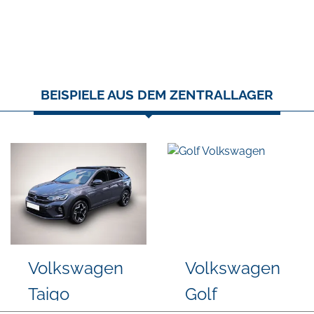
BEISPIELE AUS DEM ZENTRALLAGER
 Transit
Skoda
Sko
tom
Kodiaq
Kodi