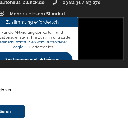
autohaus-blunck.de
03 82 31 / 83 270
Mehr zu diesem Standort
Zustimmung erforderlich
unck
Für die Aktivierung der Karten- und
 7, 18356 Barth
gationsdienste ist Ihre Zustimmung zu den
atenschutzrichtlinien vom Drittanbieter
Google LLC
erforderlich.
Zustimmen und aktivieren
tion zu
tieren
chtwagen)
Widerruf