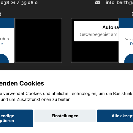
038 21 / 39 06 0
info-barth@
t
Autohaus Bl
Gewerbegebiet am Mastweg
u den
Navi
er
D
enden Cookies
e verwendet Cookies und ähnliche Technologien, um die Basisfunk
Copyright © 2026. Autohaus Blunck
 und um Zusatzfunktionen zu bieten.
endige
Einstellungen
Alle akzep
ptieren
utz
Impressum
AGB
AGB (Service)
AGB (Teile)
AGB (Gebrau