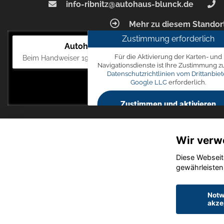
info-ribnitz@autohaus-blunck.de
Mehr zu diesem Standor
Zustimmung erforderlich
Autohaus Blunck
Für die Aktivierung der Karten- und
Beim Handweiser 19, 18311 Ribnitz-Damgarten
Navigationsdienste ist Ihre Zustimmung z
Datenschutzrichtlinien vom Drittanbiet
Google LLC
erforderlich.
Zustimmen und aktivieren
Wir verw
Diese Webseit
gewährleisten
Notw
akze
Startseite
Datensch