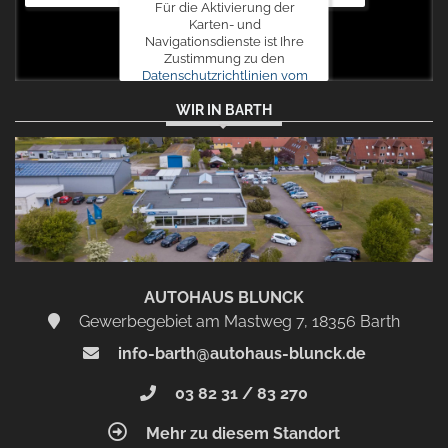
Für die Aktivierung der
Karten- und
Navigationsdienste ist Ihre
Zustimmung zu den
Datenschutzrichtlinien vom
Drittanbieter Google LLC
WIR IN BARTH
erforderlich.
Zustimmen
und
aktivieren
AUTOHAUS BLUNCK
Gewerbegebiet am Mastweg 7, 18356 Barth
info-barth@autohaus-blunck.de
03 82 31 / 83 270
Mehr zu diesem Standort