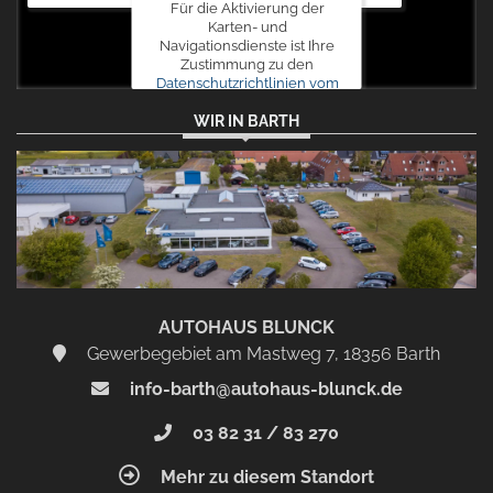
Für die Aktivierung der
Karten- und
Navigationsdienste ist Ihre
Zustimmung zu den
Datenschutzrichtlinien vom
Drittanbieter Google LLC
WIR IN BARTH
erforderlich.
Zustimmen
und
aktivieren
AUTOHAUS BLUNCK
Gewerbegebiet am Mastweg 7, 18356 Barth
info-barth@autohaus-blunck.de
03 82 31 / 83 270
Mehr zu diesem Standort