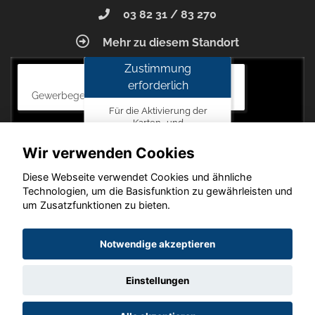
03 82 31 / 83 270
Mehr zu diesem Standort
Zustimmung
Autohaus Blunck
erforderlich
Gewerbegebiet am Mastweg 7, 18356 Barth
Für die Aktivierung der
Karten- und
Navigationsdienste ist Ihre
Zustimmung zu den
Wir verwenden Cookies
Datenschutzrichtlinien vom
Drittanbieter Google LLC
Diese Webseite verwendet Cookies und ähnliche
erforderlich.
Technologien, um die Basisfunktion zu gewährleisten und
um Zusatzfunktionen zu bieten.
Zustimmen
und
Copyright © 2026. Autohaus Blunck
Notwendige akzeptieren
aktivieren
Einstellungen
Startseite
Datenschutz
Impressum
AGB
AGB (Service)