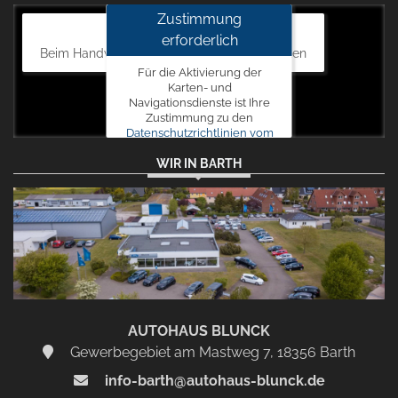
Zustimmung
Autohaus Blunck
erforderlich
Beim Handweiser 19, 18311 Ribnitz-Damgarten
Für die Aktivierung der
Karten- und
Navigationsdienste ist Ihre
Zustimmung zu den
Datenschutzrichtlinien vom
Drittanbieter Google LLC
WIR IN BARTH
erforderlich.
Zustimmen
und
aktivieren
AUTOHAUS BLUNCK
Gewerbegebiet am Mastweg 7, 18356 Barth
info-barth@autohaus-blunck.de