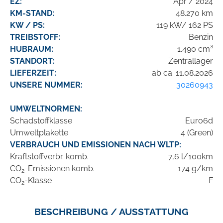
EZ:
Apr / 2024
KM-STAND:
48.270 km
KW / PS:
119 kW/ 162 PS
TREIBSTOFF:
Benzin
HUBRAUM:
1.490 cm³
STANDORT:
Zentrallager
LIEFERZEIT:
ab ca. 11.08.2026
UNSERE NUMMER:
30260943
UMWELTNORMEN:
Schadstoffklasse
Euro6d
Umweltplakette
4 (Green)
VERBRAUCH UND EMISSIONEN NACH WLTP:
Kraftstoffverbr. komb.
7,6 l/100km
CO
-Emissionen komb.
174 g/km
2
CO
-Klasse
F
2
BESCHREIBUNG / AUSSTATTUNG