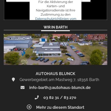
Für die Aktivierung der
Karten- und
Navigationsdienste ist Ihre
Zustimmung zu den
Datenschutzrichtlinien vom
Drittanbieter Google LLC
WIR IN BARTH
erforderlich.
Zustimmen
und
aktivieren
AUTOHAUS BLUNCK
Gewerbegebiet am Mastweg 7, 18356 Barth
info-barth@autohaus-blunck.de
03 82 31 / 83 270
Mehr zu diesem Standort