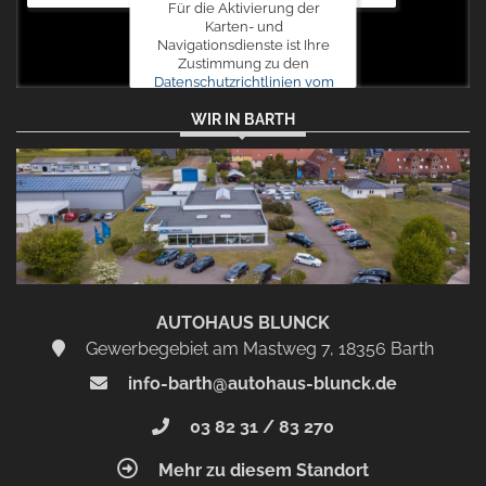
Für die Aktivierung der
Karten- und
Navigationsdienste ist Ihre
Zustimmung zu den
Datenschutzrichtlinien vom
Drittanbieter Google LLC
WIR IN BARTH
erforderlich.
Zustimmen
und
aktivieren
AUTOHAUS BLUNCK
Gewerbegebiet am Mastweg 7, 18356 Barth
info-barth@autohaus-blunck.de
03 82 31 / 83 270
Mehr zu diesem Standort