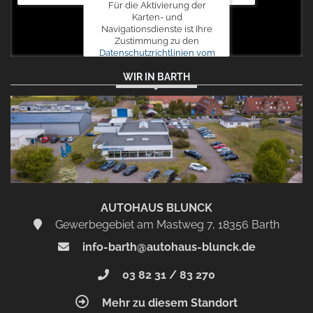
Für die Aktivierung der
Karten- und
Navigationsdienste ist Ihre
Zustimmung zu den
Datenschutzrichtlinien vom
Drittanbieter Google LLC
WIR IN BARTH
erforderlich.
Zustimmen
und
aktivieren
AUTOHAUS BLUNCK
Gewerbegebiet am Mastweg 7, 18356 Barth
info-barth@autohaus-blunck.de
03 82 31 / 83 270
Mehr zu diesem Standort