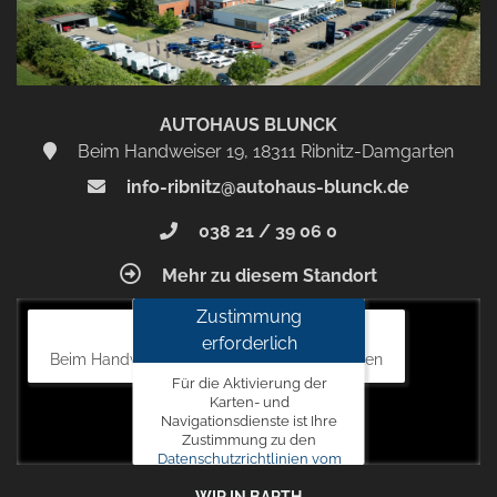
AUTOHAUS BLUNCK
Beim Handweiser 19, 18311 Ribnitz-Damgarten
info-ribnitz@autohaus-blunck.de
038 21 / 39 06 0
Mehr zu diesem Standort
Zustimmung
Autohaus Blunck
erforderlich
Beim Handweiser 19, 18311 Ribnitz-Damgarten
Für die Aktivierung der
Karten- und
Navigationsdienste ist Ihre
Zustimmung zu den
Datenschutzrichtlinien vom
Drittanbieter Google LLC
WIR IN BARTH
erforderlich.