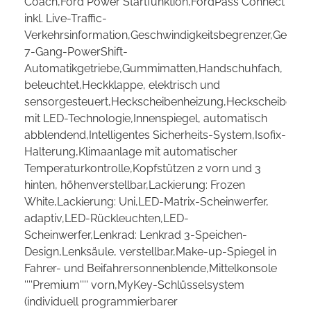
Coach,Ford Power Startfunktion,FordPass Connect
inkl. Live-Traffic-
Verkehrsinformation,Geschwindigkeitsbegrenzer,Geschwi
7-Gang-PowerShift-
Automatikgetriebe,Gummimatten,Handschuhfach,
beleuchtet,Heckklappe, elektrisch und
sensorgesteuert,Heckscheibenheizung,Heckscheibenwi
mit LED-Technologie,Innenspiegel, automatisch
abblendend,Intelligentes Sicherheits-System,Isofix-
Halterung,Klimaanlage mit automatischer
Temperaturkontrolle,Kopfstützen 2 vorn und 3
hinten, höhenverstellbar,Lackierung: Frozen
White,Lackierung: Uni,LED-Matrix-Scheinwerfer,
adaptiv,LED-Rückleuchten,LED-
Scheinwerfer,Lenkrad: Lenkrad 3-Speichen-
Design,Lenksäule, verstellbar,Make-up-Spiegel in
Fahrer- und Beifahrersonnenblende,Mittelkonsole
''''Premium'''' vorn,MyKey-Schlüsselsystem
(individuell programmierbarer