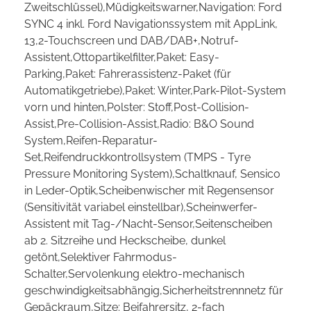
Zweitschlüssel),Müdigkeitswarner,Navigation: Ford
SYNC 4 inkl. Ford Navigationssystem mit AppLink,
13,2-Touchscreen und DAB/DAB+,Notruf-
Assistent,Ottopartikelfilter,Paket: Easy-
Parking,Paket: Fahrerassistenz-Paket (für
Automatikgetriebe),Paket: Winter,Park-Pilot-System
vorn und hinten,Polster: Stoff,Post-Collision-
Assist,Pre-Collision-Assist,Radio: B&O Sound
System,Reifen-Reparatur-
Set,Reifendruckkontrollsystem (TMPS - Tyre
Pressure Monitoring System),Schaltknauf, Sensico
in Leder-Optik,Scheibenwischer mit Regensensor
(Sensitivität variabel einstellbar),Scheinwerfer-
Assistent mit Tag-/Nacht-Sensor,Seitenscheiben
ab 2. Sitzreihe und Heckscheibe, dunkel
getönt,Selektiver Fahrmodus-
Schalter,Servolenkung elektro-mechanisch
geschwindigkeitsabhängig,Sicherheitstrennnetz für
Gepäckraum,Sitze: Beifahrersitz, 2-fach