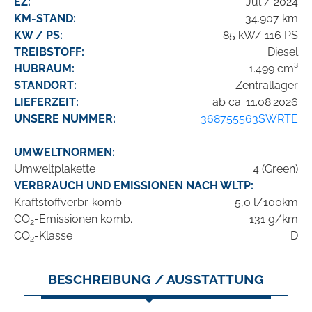
EZ:
Jul / 2024
KM-STAND:
34.907 km
KW / PS:
85 kW/ 116 PS
TREIBSTOFF:
Diesel
HUBRAUM:
1.499 cm³
STANDORT:
Zentrallager
LIEFERZEIT:
ab ca. 11.08.2026
UNSERE NUMMER:
368755563SWRTE
UMWELTNORMEN:
Umweltplakette
4 (Green)
VERBRAUCH UND EMISSIONEN NACH WLTP:
Kraftstoffverbr. komb.
5,0 l/100km
CO
-Emissionen komb.
131 g/km
2
CO
-Klasse
D
2
BESCHREIBUNG / AUSSTATTUNG