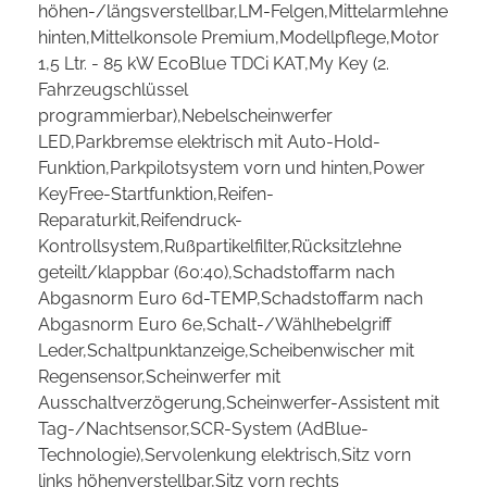
höhen-/längsverstellbar,LM-Felgen,Mittelarmlehne
hinten,Mittelkonsole Premium,Modellpflege,Motor
1,5 Ltr. - 85 kW EcoBlue TDCi KAT,My Key (2.
Fahrzeugschlüssel
programmierbar),Nebelscheinwerfer
LED,Parkbremse elektrisch mit Auto-Hold-
Funktion,Parkpilotsystem vorn und hinten,Power
KeyFree-Startfunktion,Reifen-
Reparaturkit,Reifendruck-
Kontrollsystem,Rußpartikelfilter,Rücksitzlehne
geteilt/klappbar (60:40),Schadstoffarm nach
Abgasnorm Euro 6d-TEMP,Schadstoffarm nach
Abgasnorm Euro 6e,Schalt-/Wählhebelgriff
Leder,Schaltpunktanzeige,Scheibenwischer mit
Regensensor,Scheinwerfer mit
Ausschaltverzögerung,Scheinwerfer-Assistent mit
Tag-/Nachtsensor,SCR-System (AdBlue-
Technologie),Servolenkung elektrisch,Sitz vorn
links höhenverstellbar,Sitz vorn rechts